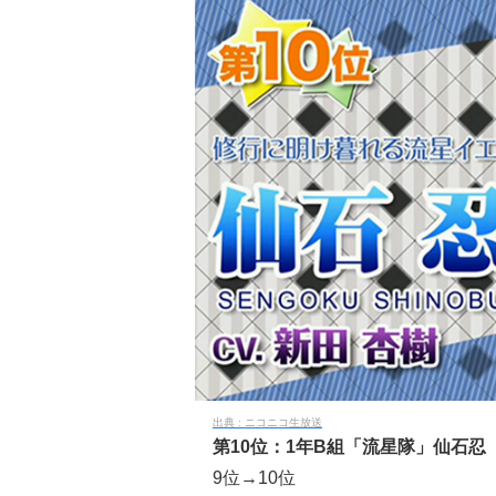
ニコニコ生放送
第10位：1年B組「流星隊」仙石忍
9位→10位