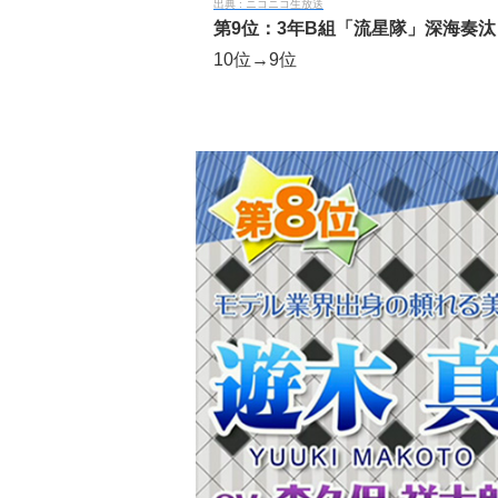
ニコニコ生放送
第9位：3年B組「流星隊」深海奏汰
10位→9位