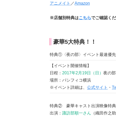
アニメイト
／
Amazon
※店舗別特典は
こちら
でご確認くだ
豪華5大特典！！
特典①〈夜の部〉イベント最速優先
【イベント開催情報】
日程：
2017年2月19日（日）
夜の部
場所：パシフィコ横浜
※イベント詳細は、
公式サイト
・
Tw
特典② 豪華キャスト出演映像特典
出演：
諏訪部順一さん
（織田作之助