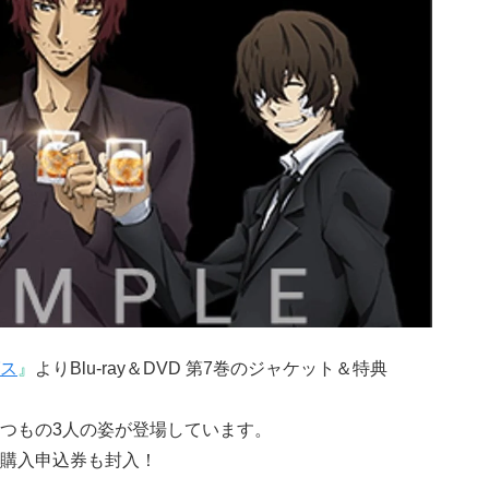
ス
』
よりBlu-ray＆DVD 第7巻のジャケット＆特典
つもの3人の姿が登場しています。
購入申込券も封入！