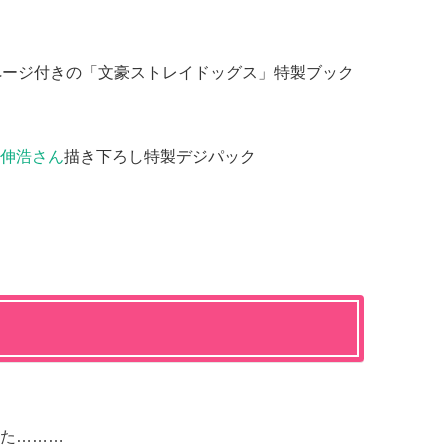
ページ付きの「文豪ストレイドッグス」特製ブック
伸浩さん
描き下ろし特製デジパック
た………