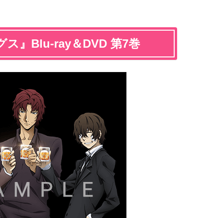
Blu-ray＆DVD 第7巻