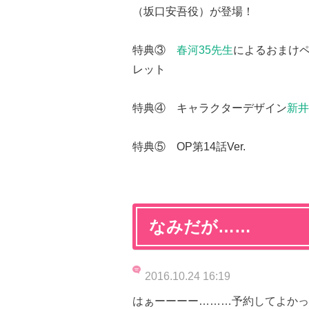
（坂口安吾役）が登場！
特典③
春河35先生
によるおまけ
レット
特典④ キャラクターデザイン
新井
特典⑤ OP第14話Ver.
なみだが……
2016.10.24 16:19
はぁーーーー………予約してよかっ