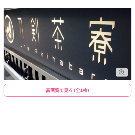
高画質で見る (全1枚)