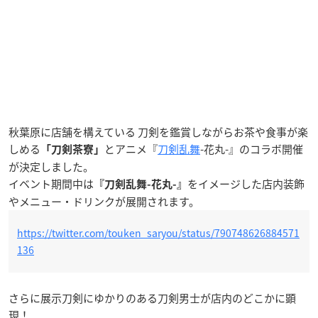
秋葉原に店舗を構えている 刀剣を鑑賞しながらお茶や食事が楽
しめる
とアニメ『
刀剣乱舞
-花丸-』のコラボ開催
「刀剣茶寮」
が決定しました。
イベント期間中は
をイメージした店内装飾
『刀剣乱舞-花丸-』
やメニュー・ドリンクが展開されます。
https://twitter.com/touken_saryou/status/790748626884571
136
さらに展示刀剣にゆかりのある刀剣男士が店内のどこかに顕
現！