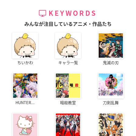
KEYWORDS
みんなが注目しているアニメ・作品たち
ちいかわ
キャラ一覧
鬼滅の刃
HUNTER...
暗殺教室
刀剣乱舞