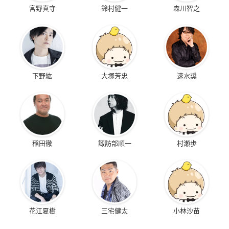
宮野真守
鈴村健一
森川智之
下野紘
大塚芳忠
速水奨
稲田徹
諏訪部順一
村瀬歩
花江夏樹
三宅健太
小林沙苗