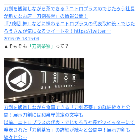
刀剣を観賞しながら茶できる？ニトロプラスのでじたろう社長
が新たなお店「刀剣茶寮」の情報公開！
『刀剣乱舞』などに携わるニトロプラスの代表取締役・でじた
ろうさんが気になるツイートを！https://twitter.…
2016-05-18 15:04
▲そもそも
「刀剣茶寮」
って？
刀剣を観賞しながら食事できる「刀剣茶寮」の詳細続々と公
開！展示刀剣には和泉守兼定の文字も
以前、ニトロプラスの代表・でじたろう社長がツイッターにて
発表された「刀剣茶寮」の詳細が続々と公開中！展示刀剣も
続々と公…