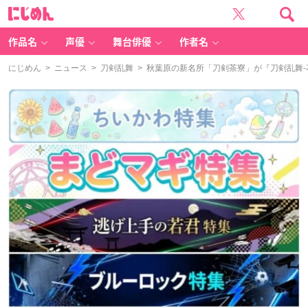
に
じ
め
ん
作品名
声優
舞台俳優
作者名
にじめん
>
ニュース
>
刀剣乱舞
> 秋葉原の新名所「刀剣茶寮」が『刀剣乱舞