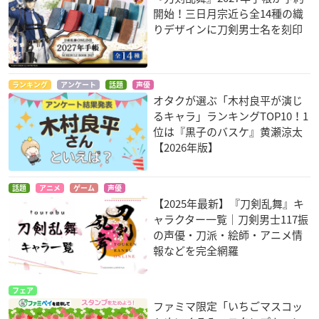
開始！三日月宗近ら全14種の織
りデザインに刀剣男士名を刻印
ランキング
アンケート
話題
声優
オタクが選ぶ「木村良平が演じ
るキャラ」ランキングTOP10！1
位は『黒子のバスケ』黄瀬涼太
【2026年版】
話題
アニメ
ゲーム
声優
【2025年最新】『刀剣乱舞』キ
ャラクター一覧｜刀剣男士117振
の声優・刀派・絵師・アニメ情
報などを完全網羅
フェア
ファミマ限定「いちごマスコッ