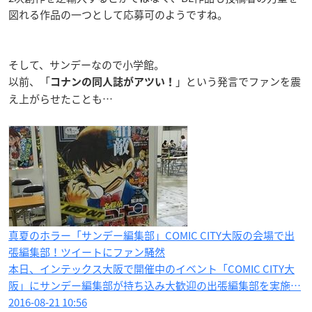
図れる作品の一つとして応募可のようですね。
そして、サンデーなので小学館。
以前、「
」という発言でファンを震
コナンの同人誌がアツい！
え上がらせたことも…
真夏のホラー「サンデー編集部」COMIC CITY大阪の会場で出
張編集部！ツイートにファン騒然
本日、インテックス大阪で開催中のイベント「COMIC CITY大
阪」にサンデー編集部が持ち込み大歓迎の出張編集部を実施…
2016-08-21 10:56