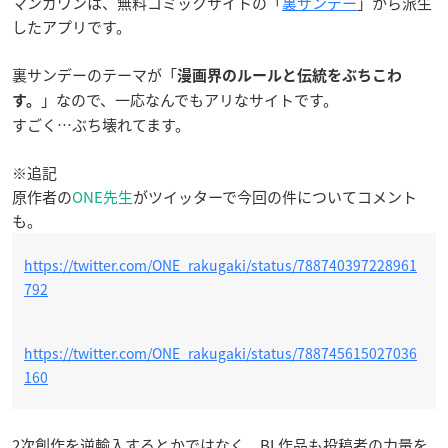
マンガワンは、無料コミックサイトの「
裏サンデー
」から派生
したアプリです。
裏サンデーのテーマが「
漫画界のルールと伝統をぶちこわ
」なので、一応なんでもアリなサイトです。
す。
すごく…ぶち壊れてます。
※追記
原作者の
ONE先生
がツイッターで今回の件についてコメント
も。
https://twitter.com/ONE_rakugaki/status/788740397228961
792
https://twitter.com/ONE_rakugaki/status/788745615027036
160
2次創作を逆輸入するとかではなく、BL作品も投稿者の力量を