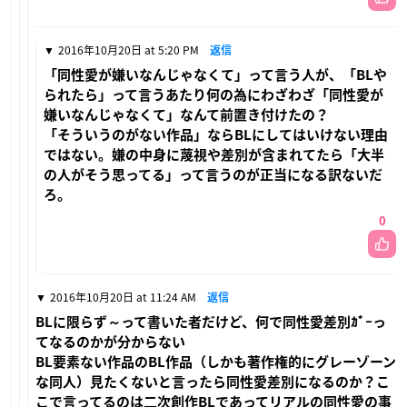
2016年10月20日 at 5:20 PM
返信
「同性愛が嫌いなんじゃなくて」って言う人が、「BLや
られたら」って言うあたり何の為にわざわざ「同性愛が
嫌いなんじゃなくて」なんて前置き付けたの？
「そういうのがない作品」ならBLにしてはいけない理由
ではない。嫌の中身に蔑視や差別が含まれてたら「大半
の人がそう思ってる」って言うのが正当になる訳ないだ
ろ。
0
2016年10月20日 at 11:24 AM
返信
BLに限らず～って書いた者だけど、何で同性愛差別ｶﾞｰっ
てなるのかが分からない
BL要素ない作品のBL作品（しかも著作権的にグレーゾーン
な同人）見たくないと言ったら同性愛差別になるのか？こ
こで言ってるのは二次創作BLであってリアルの同性愛の事