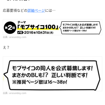
応募要項などの
詳細ページ
には…
urasunday.com
え？
urasunday.com