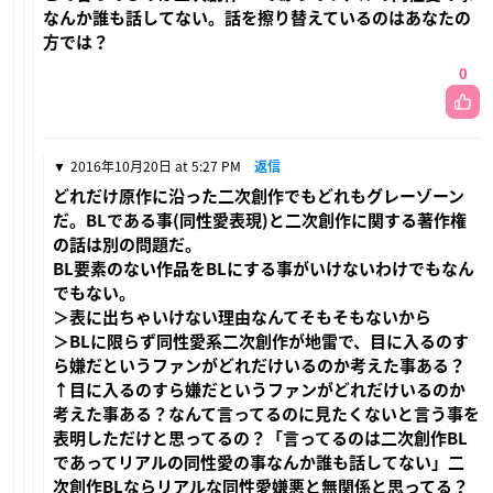
なんか誰も話してない。話を擦り替えているのはあなたの
方では？
0
2016年10月20日 at 5:27 PM
返信
どれだけ原作に沿った二次創作でもどれもグレーゾーン
だ。BLである事(同性愛表現)と二次創作に関する著作権
の話は別の問題だ。
BL要素のない作品をBLにする事がいけないわけでもなん
でもない。
＞表に出ちゃいけない理由なんてそもそもないから
＞BLに限らず同性愛系二次創作が地雷で、目に入るのす
ら嫌だというファンがどれだけいるのか考えた事ある？
↑目に入るのすら嫌だというファンがどれだけいるのか
考えた事ある？なんて言ってるのに見たくないと言う事を
表明しただけと思ってるの？「言ってるのは二次創作BL
であってリアルの同性愛の事なんか誰も話してない」二
次創作BLならリアルな同性愛嫌悪と無関係と思ってる？