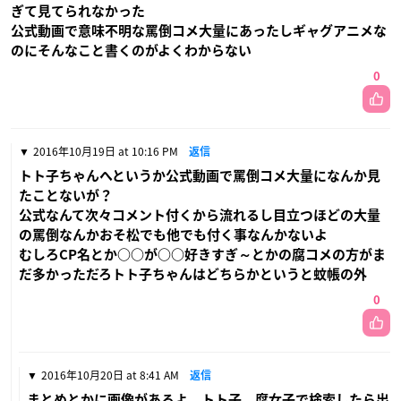
ぎて見てられなかった
公式動画で意味不明な罵倒コメ大量にあったしギャグアニメな
のにそんなこと書くのがよくわからない
0
2016年10月19日 at 10:16 PM
返信
トト子ちゃんへというか公式動画で罵倒コメ大量になんか見
たことないが？
公式なんて次々コメント付くから流れるし目立つほどの大量
の罵倒なんかおそ松でも他でも付く事なんかないよ
むしろCP名とか○○が○○好きすぎ～とかの腐コメの方がま
だ多かっただろトト子ちゃんはどちらかというと蚊帳の外
0
2016年10月20日 at 8:41 AM
返信
まとめとかに画像があるよ、トト子 腐女子で検索したら出