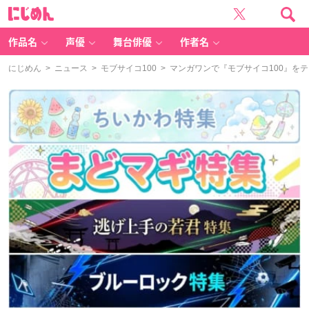
に
じ
め
ん
作品名
声優
舞台俳優
作者名
にじめん
>
ニュース
>
モブサイコ100
> マンガワンで『モブサイコ100』を