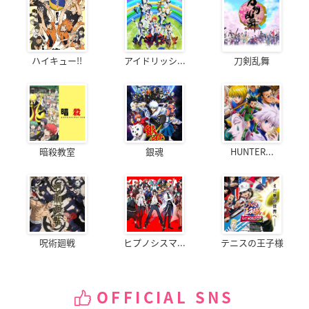
ハイキュー!!
アイドリッシ...
刀剣乱舞
暗殺教室
銀魂
HUNTER...
呪術廻戦
ヒプノシスマ...
テニスの王子様
OFFICIAL SNS