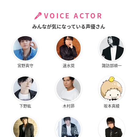
VOICE ACTOR
みんなが気になっている声優さん
宮野真守
速水奨
諏訪部順一
下野紘
木村昴
坂本真綾