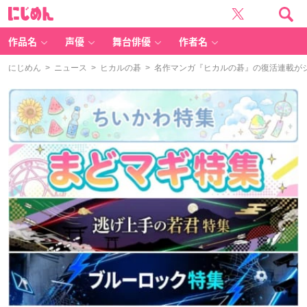
に
じ
め
ん
作品名
声優
舞台俳優
作者名
にじめん
>
ニュース
>
ヒカルの碁
> 名作マンガ『ヒカルの碁』の復活連載が