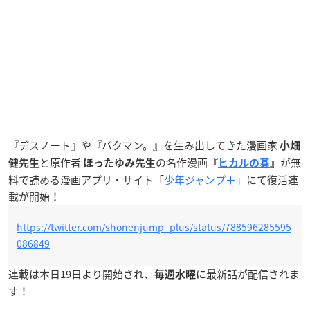
『デスノート』や『バクマン。』を生み出してきた漫画家
小畑
と原作者
の名作漫画
が無
健先生
ほったゆみ先生
『
ヒカルの碁
』
料で読める漫画アプリ・サイト「
少年ジャンプ＋
」にて復活連
載が開始！
https://twitter.com/shonenjump_plus/status/788596285595
086849
連載は本日19日より開始され、
に最新話が配信されま
毎週水曜
す！