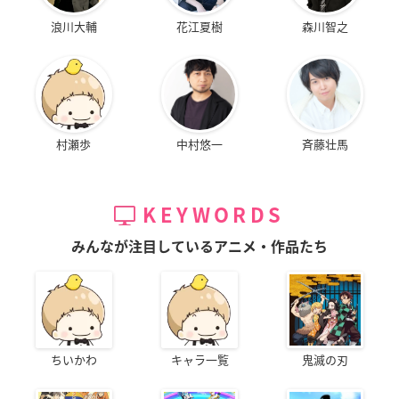
浪川大輔
花江夏樹
森川智之
村瀬歩
中村悠一
斉藤壮馬
KEYWORDS
みんなが注目しているアニメ・作品たち
ちいかわ
キャラ一覧
鬼滅の刃