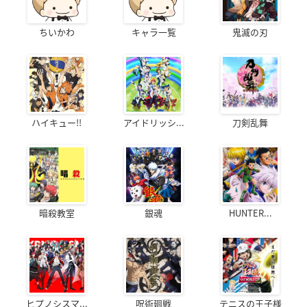
ちいかわ
キャラ一覧
鬼滅の刃
ハイキュー!!
アイドリッシ...
刀剣乱舞
暗殺教室
銀魂
HUNTER...
ヒプノシスマ...
呪術廻戦
テニスの王子様