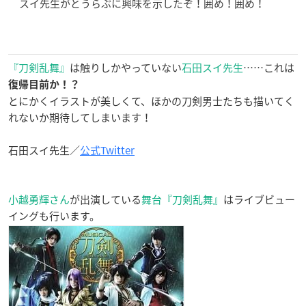
スイ先生がとうらぶに興味を示したぞ！囲め！囲め！
『刀剣乱舞』
は触りしかやっていない
石田スイ先生
……これは
復帰目前か！？
とにかくイラストが美しくて、ほかの刀剣男士たちも描いてく
れないか期待してしまいます！
石田スイ先生／
公式Twitter
小越勇輝さん
が
出演している
舞台『刀剣乱舞』
はライブビュー
イングも行います。