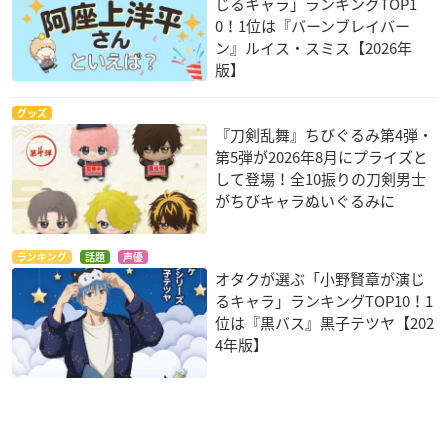
じるキャラ」ランキングTOP1
0！1位は『バーンブレイバー
ン』ルイス・スミス【2026年
版】
グッズ
『刀剣乱舞』ちびぐるみ第4弾・
第5弾が2026年8月にプライズと
して登場！全10振りの刀剣男士
がちびキャラぬいぐるみに
ランキング
話題
声優
オタクが選ぶ「小野賢章が演じ
るキャラ」ランキングTOP10！1
位は『黒バス』黒子テツヤ【202
4年版】