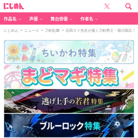
に
じ
め
ん
作品名
声優
舞台俳優
作者名
にじめん
>
ニュース
>
刀剣乱舞
> 石田スイ先生が描く刀剣男士・堀川国広！