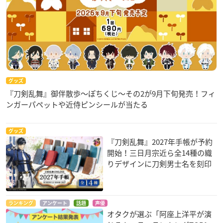
グッズ
『刀剣乱舞』御伴散歩～ぽちくじ～その2が9月下旬発売！フィ
ンガーパペットや近侍ピンシールが当たる
グッズ
『刀剣乱舞』2027年手帳が予約
開始！三日月宗近ら全14種の織
りデザインに刀剣男士名を刻印
ランキング
アンケート
話題
声優
オタクが選ぶ「阿座上洋平が演