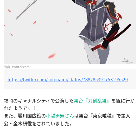
twitter.com
https://twitter.com/sotonami/status/788285391753195520
福岡のキャナルシティで公演した
舞台『刀剣乱舞』
を観に行か
れたようです！
また、
の
小越勇輝さん
は
堀川国広役
舞台『東京喰種』
で主人
をされていました。
公
・
金木研役