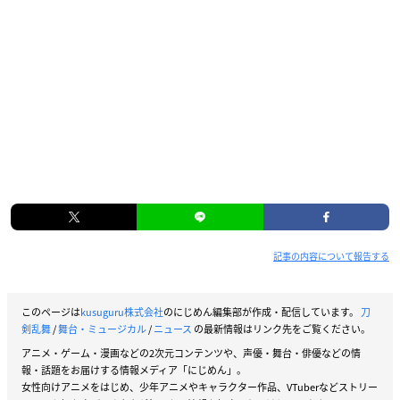
記事の内容について報告する
このページは
kusuguru株式会社
のにじめん編集部が作成・配信しています。
刀
剣乱舞
/
舞台・ミュージカル
/
ニュース
の最新情報はリンク先をご覧ください。
アニメ・ゲーム・漫画などの2次元コンテンツや、声優・舞台・俳優などの情
報・話題をお届けする情報メディア「にじめん」。
女性向けアニメをはじめ、少年アニメやキャラクター作品、VTuberなどストリー