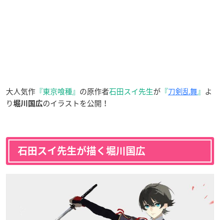
大人気作
『東京喰種』
の原作者
石田スイ先生
が
『
刀剣乱舞
』
よ
り
のイラストを公開！
堀川国広
石田スイ先生が描く堀川国広