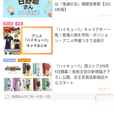
は『鬼滅の刃』煉󠄁獄杏寿郎【202
6年版】
2コメント
アニメ
声優
『ハイキュー!!』キャラクター一
覧！登場人物を学校・ポジショ
ン・アニメ声優つきで全紹介
イベント
ニュース
『ハイキュー!!』頂ストアが8月
6日開幕！各校主将の新規描き下
ろし公開、京王百貨店新宿店か
らスタート
19コメント
秋田なんかこねーよなー(泣)