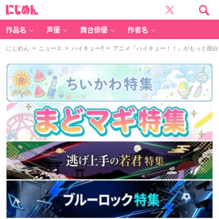
に
じ
め
ん
作品名
声優
舞台俳優
作者名
にじめん
>
ニュース
>
ハイキュー!!
> アニメ『ハイキュー！！』がもっと面白