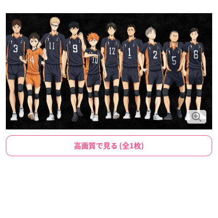
高画質で見る (全1枚)