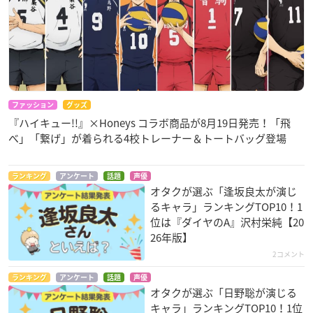
ファッション
グッズ
『ハイキュー!!』×Honeys コラボ商品が8月19日発売！「飛
べ」「繋げ」が着られる4校トレーナー＆トートバッグ登場
ランキング
アンケート
話題
声優
オタクが選ぶ「逢坂良太が演じ
るキャラ」ランキングTOP10！1
位は『ダイヤのA』沢村栄純【20
26年版】
2コメント
ランキング
アンケート
話題
声優
オタクが選ぶ「日野聡が演じる
キャラ」ランキングTOP10！1位