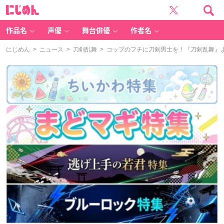
に
じ
め
ん
作品名
声優
舞台俳優
作者名
にじめん
>
ニュース
>
刀剣乱舞
> コップのフチに刀剣男士を！『刀剣乱舞』より6振