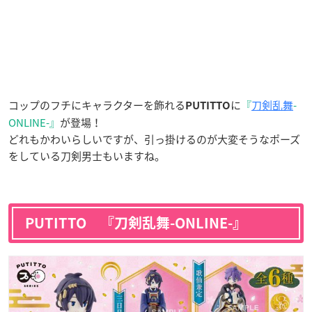
コップのフチにキャラクターを飾れる
に
『
刀剣乱舞
-
PUTITTO
ONLINE-』
が登場！
どれもかわいらしいですが、引っ掛けるのが大変そうなポーズ
をしている刀剣男士もいますね。
PUTITTO 『刀剣乱舞-ONLINE-』