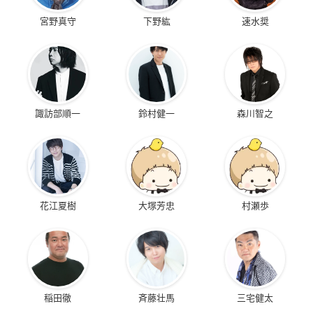
宮野真守
下野紘
速水奨
諏訪部順一
鈴村健一
森川智之
花江夏樹
大塚芳忠
村瀬歩
稲田徹
斉藤壮馬
三宅健太