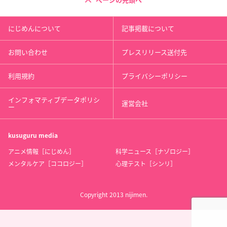
ページの先頭へ
にじめんについて
記事掲載について
お問い合わせ
プレスリリース送付先
利用規約
プライバシーポリシー
インフォマティブデータポリシ
運営会社
ー
kusuguru
media
アニメ情報［にじめん］
科学ニュース［ナゾロジー］
メンタルケア［ココロジー］
心理テスト［シンリ］
Copyright 2013 nijimen.