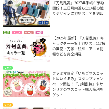
『刀剣乱舞』2027年手帳が予約
開始！三日月宗近ら全14種の織
りデザインに刀剣男士名を刻印
話題
アニメ
ゲーム
声優
【2025年最新】『刀剣乱舞』キ
ャラクター一覧｜刀剣男士117振
の声優・刀派・絵師・アニメ情
報などを完全網羅
フェア
ファミマ限定「いちごマスコッ
トぬいぐるみ」スタンプキャン
ペーン開催！『刀剣乱舞』やサ
ンリオのマスコット購入権利を
ゲット
グッズ