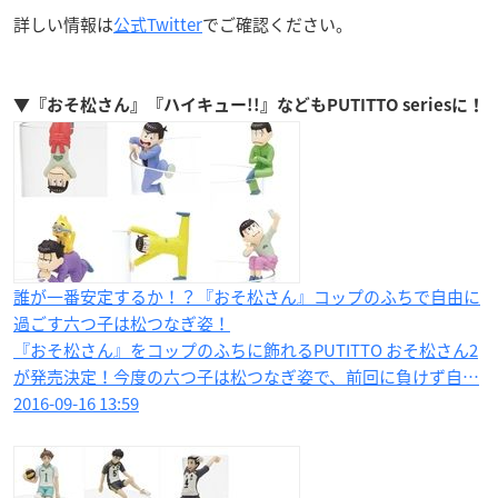
詳しい情報は
公式Twitter
でご確認ください。
▼『おそ松さん』『ハイキュー!!』などもPUTITTO seriesに！
誰が一番安定するか！？『おそ松さん』コップのふちで自由に
過ごす六つ子は松つなぎ姿！
『おそ松さん』をコップのふちに飾れるPUTITTO おそ松さん2
が発売決定！今度の六つ子は松つなぎ姿で、前回に負けず自…
2016-09-16 13:59