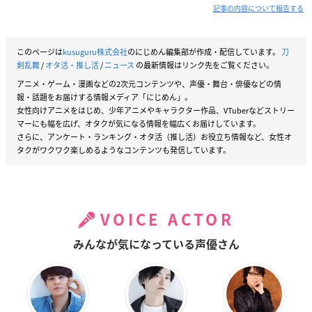
記事の内容について報告する
このページは
kusuguru株式会社
のにじめん編集部が作成・配信しています。
刀
剣乱舞
/
オタ活・推し活
/
ニュース
の最新情報はリンク先をご覧ください。
アニメ・ゲーム・漫画などの2次元コンテンツや、声優・舞台・俳優などの情
報・話題をお届けする情報メディア「にじめん」。
女性向けアニメをはじめ、少年アニメやキャラクター作品、VTuberなどストリー
マーにも幅を広げ、オタクが気になる情報を幅広くお届けしています。
さらに、アンケート・ランキング・オタ活（推し活）お役立ち情報など、女性オ
タクがワクワク楽しめるようなコンテンツも発信しています。
VOICE ACTOR
みんなが気になっている声優さん