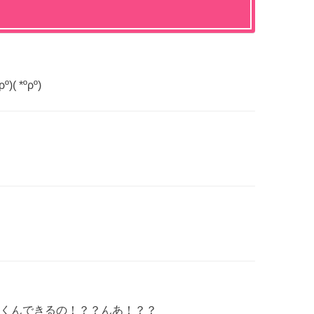
( *ºρº)
くんできるの！？？んあ！？？