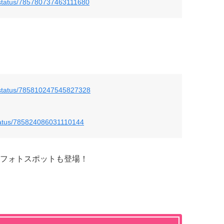
/status/785780737463111680
/status/785810247545827328
status/785824086031110144
フォトスポットも登場！