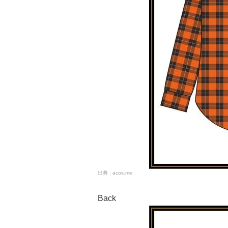
acos.me
Back