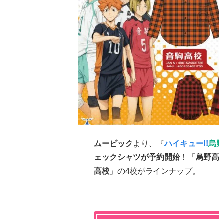
ムービック
より、『
ハイキュー!!
烏
ェックシャツが予約開始
！「
烏野高
高校
」の4校がラインナップ。