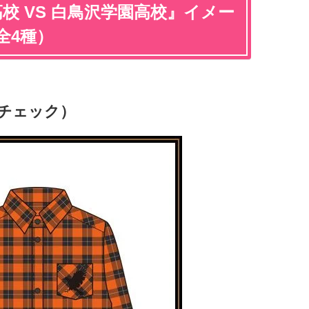
高校 VS 白鳥沢学園高校』イメー
全4種）
チェック）