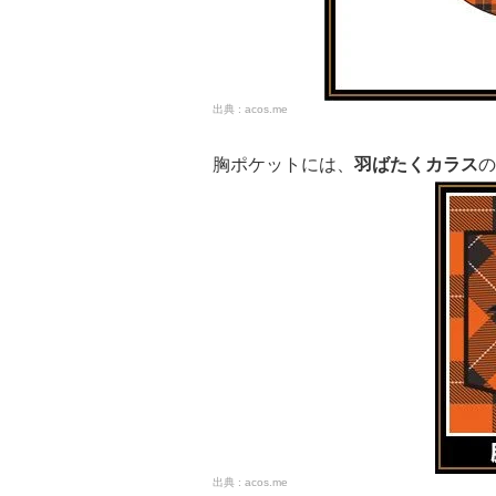
acos.me
胸ポケットには、
羽ばたくカラス
の
acos.me