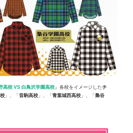
野高校 VS 白鳥沢学園高校
』各校をイメージした
チ
校
」、「
音駒高校
」、「
青葉城西高校
」、「
梟谷