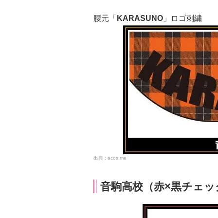
腰元「
KARASUNO
」ロゴ刺繍
acos.me
音駒高校（赤×黒チェッ