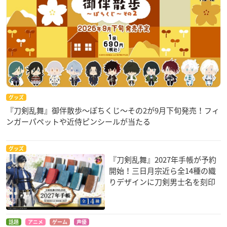
グッズ
『刀剣乱舞』御伴散歩～ぽちくじ～その2が9月下旬発売！フィ
ンガーパペットや近侍ピンシールが当たる
グッズ
『刀剣乱舞』2027年手帳が予約
開始！三日月宗近ら全14種の織
りデザインに刀剣男士名を刻印
話題
アニメ
ゲーム
声優