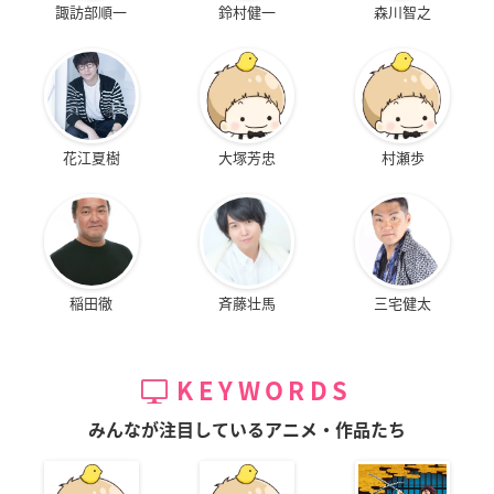
諏訪部順一
鈴村健一
森川智之
花江夏樹
大塚芳忠
村瀬歩
稲田徹
斉藤壮馬
三宅健太
KEYWORDS
みんなが注目しているアニメ・作品たち