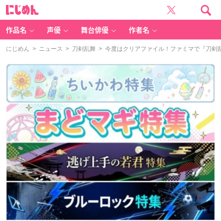
に
じ
め
ん
作品名
声優
舞台俳優
作者名
にじめん
>
ニュース
>
刀剣乱舞
> 今度はクリアファイル！ファミマで『刀剣