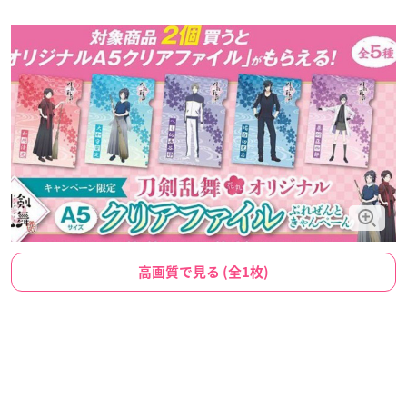
高画質で見る (全1枚)