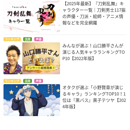
【2025年最新】『刀剣乱舞』キ
ャラクター一覧｜刀剣男士117振
の声優・刀派・絵師・アニメ情
報などを完全網羅
ランキング
話題
声優
みんなが選ぶ！山口勝平さんが
演じる人気キャラランキングTO
P10【2022年版】
ランキング
話題
声優
オタクが選ぶ「小野賢章が演じ
るキャラ」ランキングTOP10！1
位は『黒バス』黒子テツヤ【202
4年版】