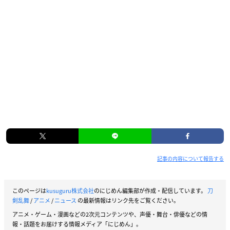
記事の内容について報告する
このページは
kusuguru株式会社
のにじめん編集部が作成・配信しています。
刀
剣乱舞
/
アニメ
/
ニュース
の最新情報はリンク先をご覧ください。
アニメ・ゲーム・漫画などの2次元コンテンツや、声優・舞台・俳優などの情
報・話題をお届けする情報メディア「にじめん」。