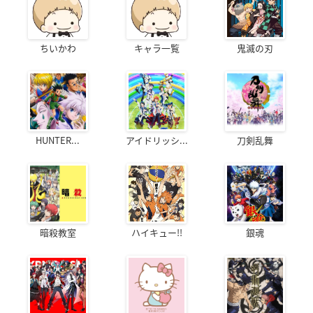
ちいかわ
キャラ一覧
鬼滅の刃
HUNTER...
アイドリッシ...
刀剣乱舞
暗殺教室
ハイキュー!!
銀魂