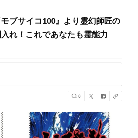
モブサイコ100』より霊幻師匠の
刺入れ！これであなたも霊能力
8