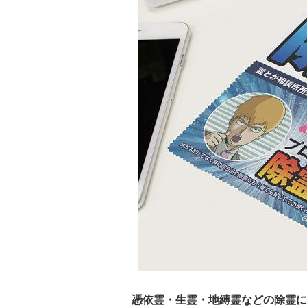
憑依霊・生霊・地縛霊などの除霊に