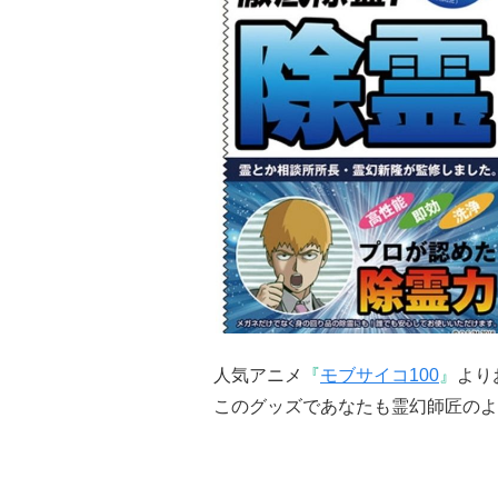
人気アニメ
『
モブサイコ100
』
より
このグッズであなたも霊幻師匠のよ