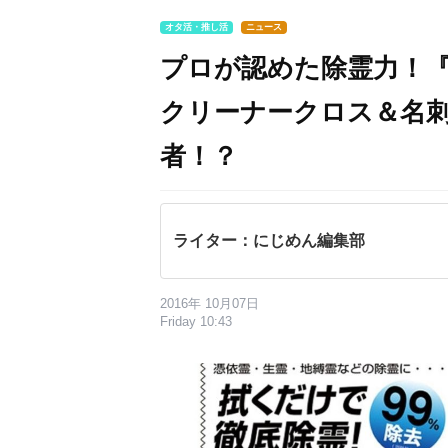
オタ活・推し活
ニュース
プロが認めた除霊力！『
クリーナークロス＆名
者！？
ライター：にじめん編集部
2016年 10月07日
Friday 10:43