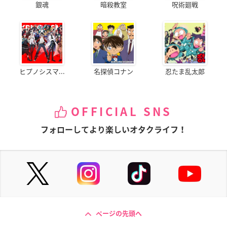
銀魂
暗殺教室
呪術廻戦
ヒプノシスマ...
名探偵コナン
忍たま乱太郎
OFFICIAL SNS
フォローしてより楽しいオタクライフ！
ページの先頭へ