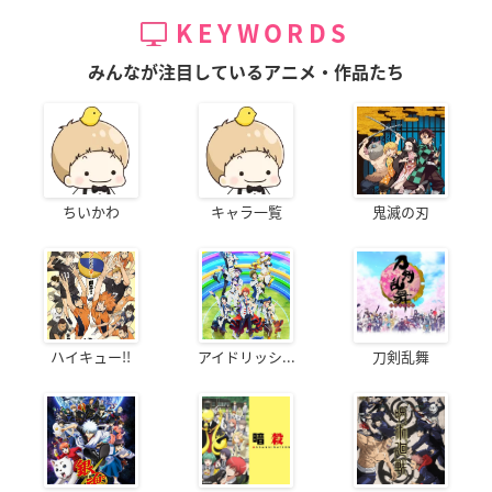
KEYWORDS
みんなが注目しているアニメ・作品たち
ちいかわ
キャラ一覧
鬼滅の刃
ハイキュー!!
アイドリッシ...
刀剣乱舞