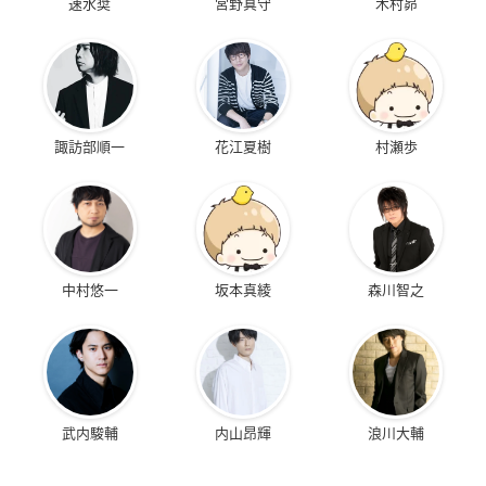
速水奨
宮野真守
木村昴
諏訪部順一
花江夏樹
村瀬歩
中村悠一
坂本真綾
森川智之
武内駿輔
内山昂輝
浪川大輔