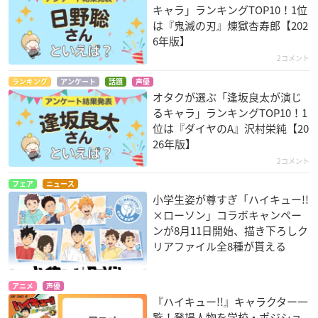
キャラ」ランキングTOP10！1位
は『鬼滅の刃』煉󠄁獄杏寿郎【202
6年版】
2コメント
ランキング
アンケート
話題
声優
オタクが選ぶ「逢坂良太が演じ
るキャラ」ランキングTOP10！1
位は『ダイヤのA』沢村栄純【20
26年版】
2コメント
フェア
ニュース
小学生姿が尊すぎ「ハイキュー!!
×ローソン」コラボキャンペー
ンが8月11日開始、描き下ろしク
リアファイル全8種が貰える
アニメ
声優
『ハイキュー!!』キャラクター一
覧！登場人物を学校・ポジショ