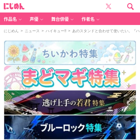
に
じ
め
ん
作品名
声優
舞台俳優
作者名
にじめん
>
ニュース
>
ハイキュー!!
> あのスタンドと合わせて使いたい。『ハ