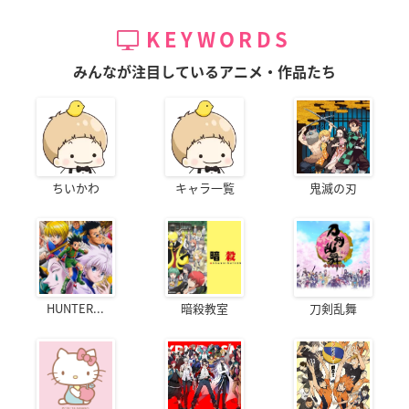
KEYWORDS
みんなが注目しているアニメ・作品たち
ちいかわ
キャラ一覧
鬼滅の刃
HUNTER...
暗殺教室
刀剣乱舞