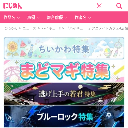
に
じ
め
ん
作品名
声優
舞台俳優
作者名
にじめん
>
ニュース
>
ハイキュー!!
> 『ハイキュー!!』アニメイトカフェ4