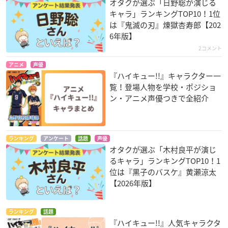
オタクが選ぶ「日野聡が演じる
キャラ」ランキングTOP10！1位
は『鬼滅の刃』煉󠄁獄杏寿郎【202
6年版】
2コメント
アニメ
声優
『ハイキュー!!』キャラクター一
覧！登場人物を学校・ポジショ
ン・アニメ声優つきで全紹介
ランキング
アンケート
話題
声優
オタクが選ぶ「木村良平が演じ
るキャラ」ランキングTOP10！1
位は『黒子のバスケ』黄瀬涼太
【2026年版】
ランキング
話題
『ハイキュー!!』人気キャラクタ