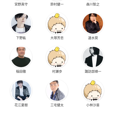
宮野真守
鈴村健一
森川智之
下野紘
大塚芳忠
速水奨
稲田徹
村瀬歩
諏訪部順一
花江夏樹
三宅健太
小林沙苗