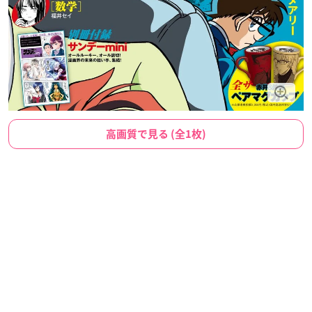
高画質で見る (全1枚)