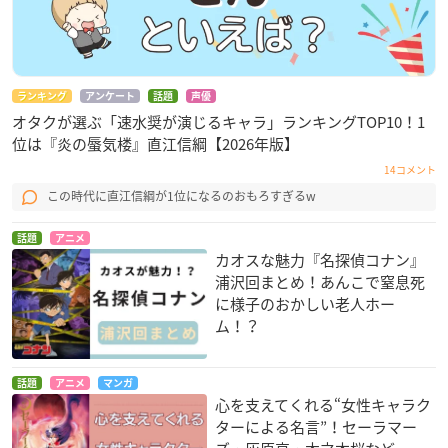
ランキング
アンケート
話題
声優
オタクが選ぶ「速水奨が演じるキャラ」ランキングTOP10！1
位は『炎の蜃気楼』直江信綱【2026年版】
14コメント
この時代に直江信綱が1位になるのおもろすぎるw
話題
アニメ
カオスな魅力『名探偵コナン』
浦沢回まとめ！あんこで窒息死
に様子のおかしい老人ホー
ム！？
話題
アニメ
マンガ
心を支えてくれる“女性キャラク
ターによる名言”！セーラマー