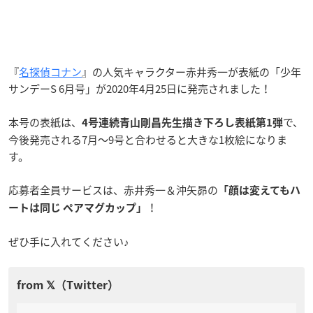
『
名探偵コナン
』の人気キャラクター赤井秀一が表紙の「少年
サンデーS 6月号」が2020年4月25日に発売されました！
本号の表紙は、
で、
4号連続青山剛昌先生描き下ろし表紙第1弾
今後発売される7月〜9号と合わせると大きな1枚絵になりま
す。
応募者全員サービスは、赤井秀一＆沖矢昴の
「顔は変えてもハ
！
ートは同じ ペアマグカップ」
ぜひ手に入れてください♪