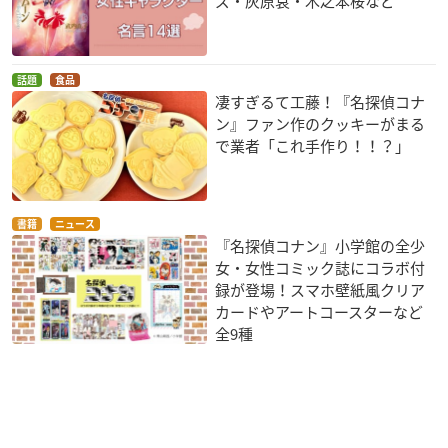
ズ・灰原哀・木之本桜など
話題
食品
凄すぎるて工藤！『名探偵コナ
ン』ファン作のクッキーがまる
で業者「これ手作り！！？」
書籍
ニュース
『名探偵コナン』小学館の全少
女・女性コミック誌にコラボ付
録が登場！スマホ壁紙風クリア
カードやアートコースターなど
全9種