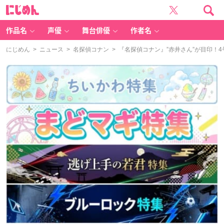
に
じ
め
ん
作品名
声優
舞台俳優
作者名
にじめん
>
ニュース
>
名探偵コナン
> 『名探偵コナン』”赤井さん”が目印！