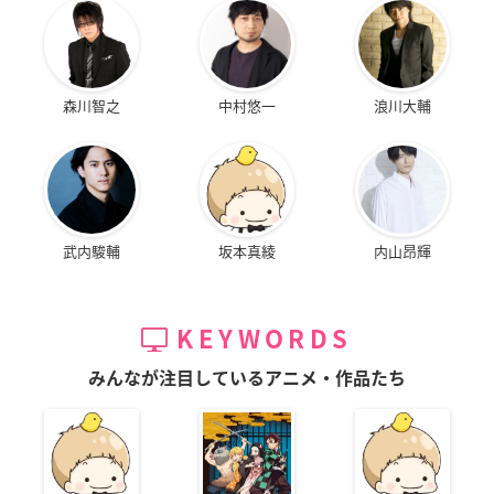
森川智之
中村悠一
浪川大輔
武内駿輔
坂本真綾
内山昂輝
KEYWORDS
みんなが注目しているアニメ・作品たち