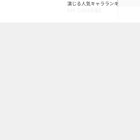
演じる人気キャラランキングTO
P10【2022年版】
アニメ
ニュース
『名探偵コナン 紺青の拳』10日
間で興行収入35億円！シリーズ1
3作目『漆黒の追跡者』累計興収
を突破！
12コメント
コナンは毎回映画の興行収入の記録更新を続けてて、この映画離れの
時代に本当に凄いと思う。基…