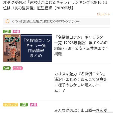
オタクが選ぶ「速水奨が演じるキャラ」ランキングTOP10！1
位は『炎の蜃気楼』直江信綱【2026年版】
13コメント
この時代に直江信綱が1位になるのおもろすぎるw
話題
声優
『名探偵コナン』キャラクター
一覧【2026最新版】黒ずくめの
組織・FBI・公安・赤井家まで全
網羅
話題
アニメ
カオスな魅力『名探偵コナン』
浦沢回まとめ！あんこで窒息死
に様子のおかしい老人ホー
ム！？
ランキング
話題
声優
みんなが選ぶ！山口勝平さんが