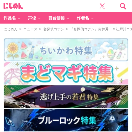
に
じ
め
ん
作品名
声優
舞台俳優
作者名
にじめん
>
ニュース
>
名探偵コナン
> 『名探偵コナン』赤井秀一＆江戸川コ