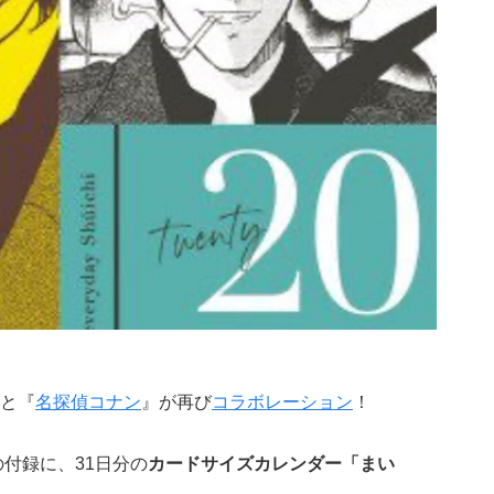
」と『
名探偵コナン
』が再び
コラボレーション
！
の付録に、31日分の
カードサイズカレンダー「まい