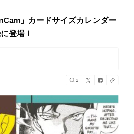
anCam」カードサイズカレンダー
録に登場！
2