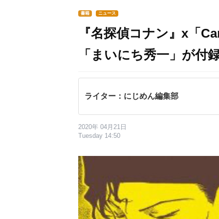
書籍
ニュース
『名探偵コナン』x「C
「まいにち秀一」が付
ライター：にじめん編集部
2020年 04月21日
Tuesday 14:50