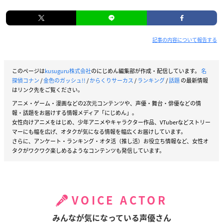
記事の内容について報告する
このページは
kusuguru株式会社
のにじめん編集部が作成・配信しています。
名
探偵コナン
/
金色のガッシュ!!
/
からくりサーカス
/
ランキング
/
話題
の最新情報
はリンク先をご覧ください。
アニメ・ゲーム・漫画などの2次元コンテンツや、声優・舞台・俳優などの情
報・話題をお届けする情報メディア「にじめん」。
女性向けアニメをはじめ、少年アニメやキャラクター作品、VTuberなどストリー
マーにも幅を広げ、オタクが気になる情報を幅広くお届けしています。
さらに、アンケート・ランキング・オタ活（推し活）お役立ち情報など、女性オ
タクがワクワク楽しめるようなコンテンツも発信しています。
VOICE ACTOR
みんなが気になっている声優さん