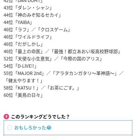
42位「DAN DOH!!」
43位「ダレン・シャン」
44位「神のみぞ知るセカイ」
44位「YAIBA」
46位「ラフ」／「クロスゲーム」
46位「ワイルドライフ」
46位「だがしかし」
46位「最上の命医」／「最強！都立あおい坂高校野球部」
52位「天使な小生意気」／「今際の国のアリス」
54位「D-LIVE!!」
55位「MAJOR 2nd」／「アラタカンガタリ～革神語～」／
「健太やります！」
58位「KATSU！」／「お茶にごす。」
60位「美鳥の日々」
このランキングどうでした？
おもしろかった😂