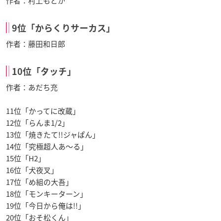
作者：村上もとか
9位「からくりサーカス」
作者：藤田和日郎
10位「タッチ」
作者：あだち充
11位「かってに改蔵」
12位「らんま1/2」
13位「焼きたて!!ジャぱん」
14位「究極超人あ～る」
15位「H2」
16位「犬夜叉」
17位「め組の大吾」
18位「モンキーターン」
19位「今日から俺は!!」
20位「おそ松くん」