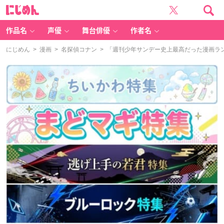
に
じ
め
ん
作品名
声優
舞台俳優
作者名
にじめん
>
漫画
>
名探偵コナン
> 「週刊少年サンデー史上最高だった漫画ラ