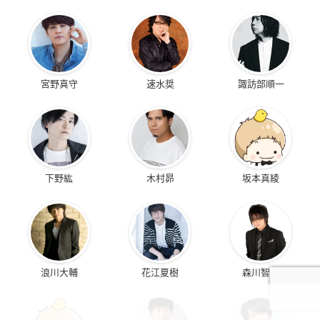
宮野真守
速水奨
諏訪部順一
下野紘
木村昴
坂本真綾
浪川大輔
花江夏樹
森川智之