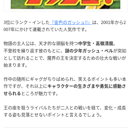
3位にランク・インした
『金色のガッシュ!!』
は、2001年から2
007年にかけて連載されていた人気作です。
物語の主人公は、天才的な頭脳を持つ
。
中学生・高嶺清麿
不登校を繰り返す彼のもとに、
が突如
謎の少年ガッシュ・ベル
として訪れることで、魔界の王を決定するための壮大な戦いが
始まります。
作中の随所にギャグがちりばめられ、笑えるポイントも多い本
作ですが、それ以上に
キャラクターの生きざまや勇気に感動さ
ところが魅力です。
せられる
王の座を狙うライバルたちが二人との戦いを経て、変化・成長
する姿も見落とせないポイントと言えるでしょう。