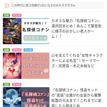
この時代に直江信綱が1位になるのおもろすぎるw
話題
アニメ
カオスな魅力『名探偵コナン』
浦沢回まとめ！あんこで窒息死
に様子のおかしい老人ホー
ム！？
話題
アニメ
マンガ
心を支えてくれる“女性キャラク
ターによる名言”！セーラマー
ズ・灰原哀・木之本桜など
話題
アニメ
『名探偵コナン』怪盗キッド
の“変装”は激かわ女装から衝撃
絵面の元太まで！これまでに変
装した人物まとめ