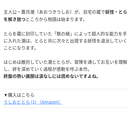
主人公・蒼月潮（あおつきうしお）が、自宅の蔵で
妖怪・とら
ところから物語は始まります。
を解き放つ
とらを蔵に封印していた「獣の槍」によって超人的な能力を手
に入れた潮は、とらと共に次々と出現する妖怪を退治していく
ことになります。
はじめは敵対していた潮ととらが、冒険を通してお互いを理解
し、絆を深めていく過程が感動を呼ぶ本作。
終盤の熱い展開は涙なしには読めないですよね。
▼購入はこちら
うしおととら (1) （Amazon）