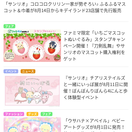
「サンリオ」コロコロクリリン一家が勢ぞろい♪ ふるふるマス
コット＆巾着が8月14日からキデイランド23店舗で先行販売
フェア
ファミマ限定「いちごマスコッ
トぬいぐるみ」スタンプキャン
ペーン開催！『刀剣乱舞』やサ
ンリオのマスコット購入権利を
ゲット
イベント
ニュース
『サンリオ』チアリステイルズ
と一緒にいっぽ展が8月11日に開
催！ぼんぼんりぼんら4にんと歩
く体験型イベント
ファッション
グッズ
フェア
「ウサハナ×アベイル」ベビー
アートグッズが8月1日に発売！