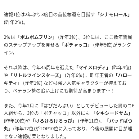
速報1位は2年ぶり3度目の首位奪還を目指す
「シナモロール」
(昨年2位)。
2位は
(昨年3位) 。3位には、ここ数年驚異
「ポムポムプリン」
のステップアップを見せる
(昨年5位)がランク
「ポチャッコ」
イン。
それ以降は、今年45周年を迎えた
(昨年4位)
「マイメロディ」
や
(昨年6位) 、昨年王者の
「リトルツインスターズ」
「ハロー
(昨年1位) など根強い人気キャラクターが控えてお
キティ」
り、ベテラン勢の追い上げにも期待が高まります…！
また、今年2月に『はぴだんぶい』としてデビューした男のコ6
人組から、3位の「ポチャッコ」以外にも
「タキシードサム」
(昨年10位)や
(昨年11位)、
「けろけろけろっぴ」
「バッドばつ
(昨年12位)がTOP10位に入っており、今後の展開に目が離
丸」
せない速報結果となりました。