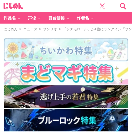
に
じ
め
ん
作品名
声優
舞台俳優
作者名
にじめん
>
ニュース
>
サンリオ
> 「シナモロール」が1位にランクイン「サン