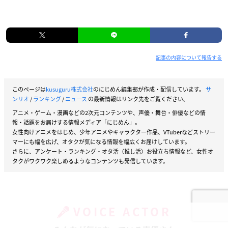
記事の内容について報告する
このページは
kusuguru株式会社
のにじめん編集部が作成・配信しています。
サ
ンリオ
/
ランキング
/
ニュース
の最新情報はリンク先をご覧ください。
アニメ・ゲーム・漫画などの2次元コンテンツや、声優・舞台・俳優などの情
報・話題をお届けする情報メディア「にじめん」。
女性向けアニメをはじめ、少年アニメやキャラクター作品、VTuberなどストリー
マーにも幅を広げ、オタクが気になる情報を幅広くお届けしています。
さらに、アンケート・ランキング・オタ活（推し活）お役立ち情報など、女性オ
タクがワクワク楽しめるようなコンテンツも発信しています。
VOICE ACTOR