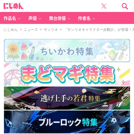
に
じ
め
ん
作品名
声優
舞台俳優
作者名
にじめん
>
ニュース
>
サンリオ
> 「サンリオキャラクター歩数計」が登場！