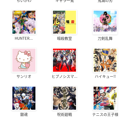
ちいかわ
キャラ一覧
鬼滅の刃
HUNTER...
暗殺教室
刀剣乱舞
サンリオ
ヒプノシスマ...
ハイキュー!!
銀魂
呪術廻戦
テニスの王子様