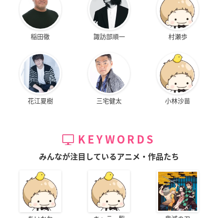
稲田徹
諏訪部順一
村瀬歩
花江夏樹
三宅健太
小林沙苗
KEYWORDS
みんなが注目しているアニメ・作品たち