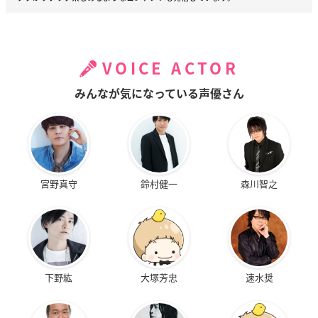
VOICE ACTOR
みんなが気になっている声優さん
宮野真守
鈴村健一
森川智之
下野紘
大塚芳忠
速水奨