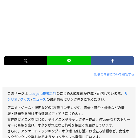
記事の内容について報告する
このページは
kusuguru株式会社
のにじめん編集部が作成・配信しています。
サ
ンリオ
/
グッズ
/
ニュース
の最新情報はリンク先をご覧ください。
アニメ・ゲーム・漫画などの2次元コンテンツや、声優・舞台・俳優などの情
報・話題をお届けする情報メディア「にじめん」。
女性向けアニメをはじめ、少年アニメやキャラクター作品、VTuberなどストリー
マーにも幅を広げ、オタクが気になる情報を幅広くお届けしています。
さらに、アンケート・ランキング・オタ活（推し活）お役立ち情報など、女性オ
タクがワクワク楽しめるようなコンテンツも発信しています。