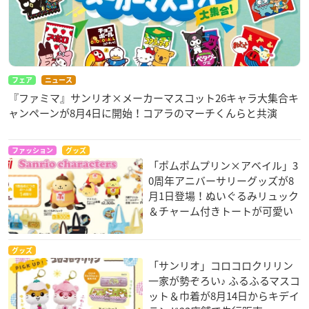
フェア
ニュース
『ファミマ』サンリオ×メーカーマスコット26キャラ大集合キ
ャンペーンが8月4日に開始！コアラのマーチくんらと共演
ファッション
グッズ
「ポムポムプリン×アベイル」3
0周年アニバーサリーグッズが8
月1日登場！ぬいぐるみリュック
＆チャーム付きトートが可愛い
グッズ
「サンリオ」コロコロクリリン
一家が勢ぞろい♪ ふるふるマスコ
ット＆巾着が8月14日からキデイ