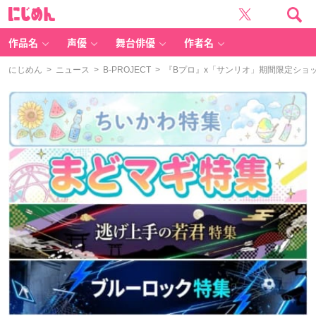
に
じ
め
ん
作品名
声優
舞台俳優
作者名
にじめん
>
ニュース
>
B-PROJECT
> 『Bプロ』x「サンリオ」期間限定ショ