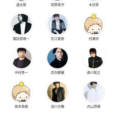
速水奨
宮野真守
木村昴
諏訪部順一
花江夏樹
村瀬歩
中村悠一
武内駿輔
森川智之
坂本真綾
浪川大輔
内山昂輝