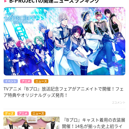
B-PROJECTの関連ニュースランキング
イベント
アニメ
ニュース
TVアニメ『Bプロ』放送記念フェアがアニメイトで開催！フェ
ア特典やオリジナルグッズ発売！
2コメント
グッズ
アニメ
ニュース
『Bプロ』キャスト着用の衣装展
開催！14名が揃った史上初ライ