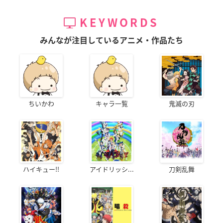
KEYWORDS
みんなが注目しているアニメ・作品たち
ちいかわ
キャラ一覧
鬼滅の刃
ハイキュー!!
アイドリッシ...
刀剣乱舞