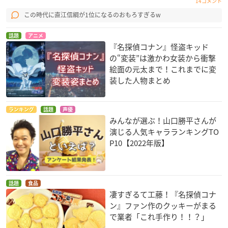
14コメント
この時代に直江信綱が1位になるのおもろすぎるw
話題
アニメ
『名探偵コナン』怪盗キッド
の“変装”は激かわ女装から衝撃
絵面の元太まで！これまでに変
装した人物まとめ
ランキング
話題
声優
みんなが選ぶ！山口勝平さんが
演じる人気キャラランキングTO
P10【2022年版】
話題
食品
凄すぎるて工藤！『名探偵コナ
ン』ファン作のクッキーがまる
で業者「これ手作り！！？」