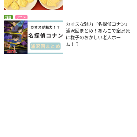
話題
アニメ
カオスな魅力『名探偵コナン』
浦沢回まとめ！あんこで窒息死
に様子のおかしい老人ホー
ム！？