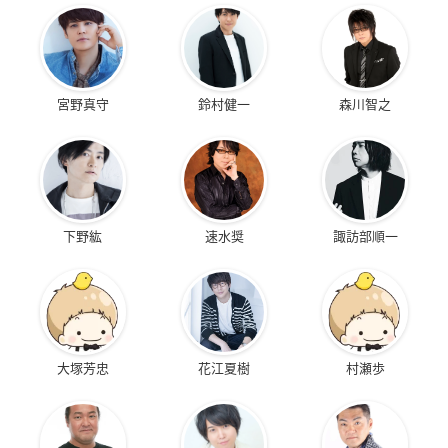
宮野真守
鈴村健一
森川智之
下野紘
速水奨
諏訪部順一
大塚芳忠
花江夏樹
村瀬歩