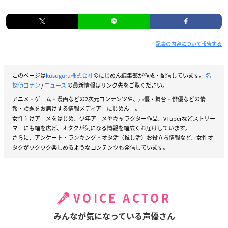
記事の内容について報告する
このページは
kusuguru株式会社
のにじめん編集部が作成・配信しています。
名
探偵コナン
/
ニュース
の最新情報はリンク先をご覧ください。
アニメ・ゲーム・漫画などの2次元コンテンツや、声優・舞台・俳優などの情
報・話題をお届けする情報メディア「にじめん」。
女性向けアニメをはじめ、少年アニメやキャラクター作品、VTuberなどストリー
マーにも幅を広げ、オタクが気になる情報を幅広くお届けしています。
さらに、アンケート・ランキング・オタ活（推し活）お役立ち情報など、女性オ
タクがワクワク楽しめるようなコンテンツも発信しています。
VOICE ACTOR
みんなが気になっている声優さん