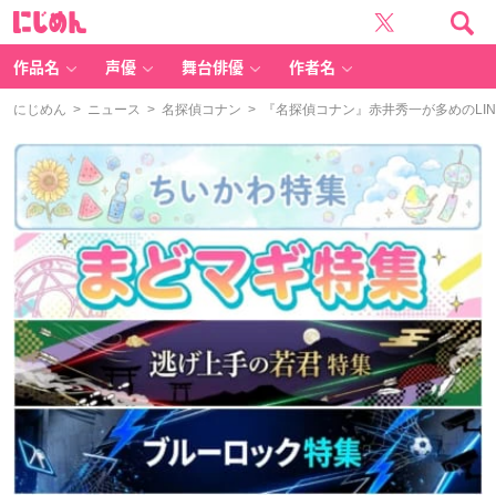
に
じ
め
ん
作品名
声優
舞台俳優
作者名
にじめん
>
ニュース
>
名探偵コナン
> 『名探偵コナン』赤井秀一が多めのLI