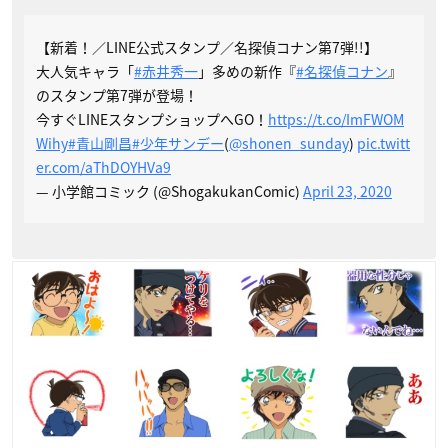
【新着！／LINE公式スタンプ／名探偵コナン第7弾!!】
大人気キャラ「
#赤井秀一
」多めの新作『
#名探偵コナン
』
のスタンプ第7弾が登場！
今すぐLINEスタンプショップへGO！
https://t.co/ImFWOM
Wihy
#青山剛昌
#少年サンデー
(
@shonen_sunday
)
pic.twitt
er.com/aThDOYHVa9
— 小学館コミック (@ShogakukanComic)
April 23, 2020