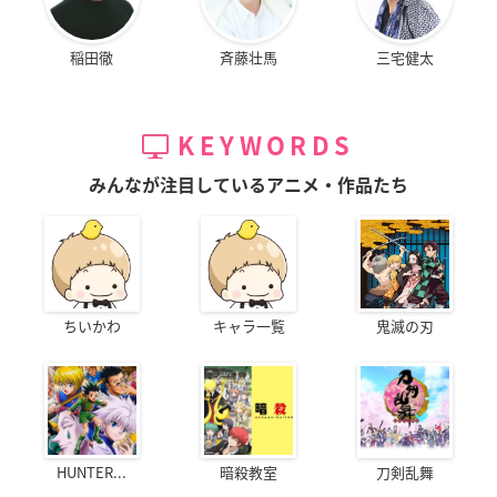
稲田徹
斉藤壮馬
三宅健太
KEYWORDS
みんなが注目しているアニメ・作品たち
ちいかわ
キャラ一覧
鬼滅の刃
HUNTER...
暗殺教室
刀剣乱舞