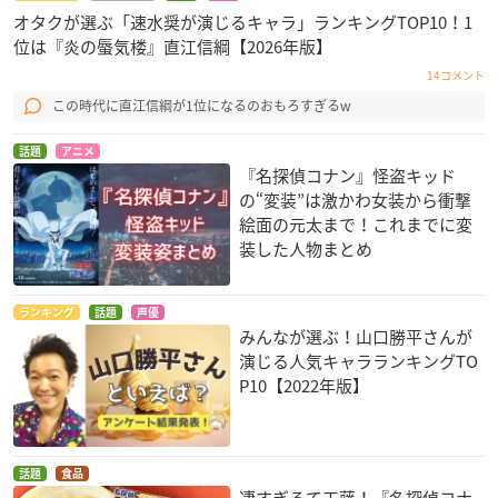
オタクが選ぶ「速水奨が演じるキャラ」ランキングTOP10！1
位は『炎の蜃気楼』直江信綱【2026年版】
14コメント
この時代に直江信綱が1位になるのおもろすぎるw
話題
アニメ
『名探偵コナン』怪盗キッド
の“変装”は激かわ女装から衝撃
絵面の元太まで！これまでに変
装した人物まとめ
ランキング
話題
声優
みんなが選ぶ！山口勝平さんが
演じる人気キャラランキングTO
P10【2022年版】
話題
食品