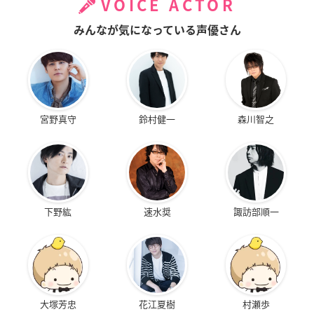
VOICE ACTOR
みんなが気になっている声優さん
宮野真守
鈴村健一
森川智之
下野紘
速水奨
諏訪部順一
大塚芳忠
花江夏樹
村瀬歩