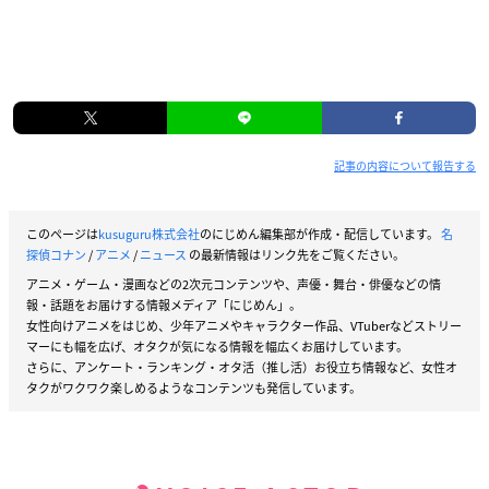
記事の内容について報告する
このページは
kusuguru株式会社
のにじめん編集部が作成・配信しています。
名
探偵コナン
/
アニメ
/
ニュース
の最新情報はリンク先をご覧ください。
アニメ・ゲーム・漫画などの2次元コンテンツや、声優・舞台・俳優などの情
報・話題をお届けする情報メディア「にじめん」。
女性向けアニメをはじめ、少年アニメやキャラクター作品、VTuberなどストリー
マーにも幅を広げ、オタクが気になる情報を幅広くお届けしています。
さらに、アンケート・ランキング・オタ活（推し活）お役立ち情報など、女性オ
タクがワクワク楽しめるようなコンテンツも発信しています。