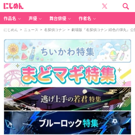
に
じ
め
ん
作品名
声優
舞台俳優
作者名
にじめん
>
ニュース
>
名探偵コナン
> 劇場版『名探偵コナン 緋色の弾丸』