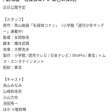
近日公開予定
【スタッフ】
原作：青山剛昌「名探偵コナン」（小学館「週刊少年サンデ
ー」連載中）
監督：永岡智佳
脚本：櫻井武晴
音楽：大野克夫
製作：小学館 / 読売テレビ / 日本テレビ / ShoPro / 東宝 / トム
ス・エンタテインメント
配給：東宝
【キャスト】
高山みなみ
山崎和佳奈
小山力也
池田秀一
ほか ※敬称略