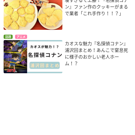
凄すぎるて工藤！『名探偵コナ
ン』ファン作のクッキーがまる
で業者「これ手作り！！？」
話題
アニメ
カオスな魅力『名探偵コナン』
浦沢回まとめ！あんこで窒息死
に様子のおかしい老人ホー
ム！？