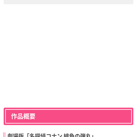
作品概要
劇場版「名探偵コナン 緋色の弾丸」