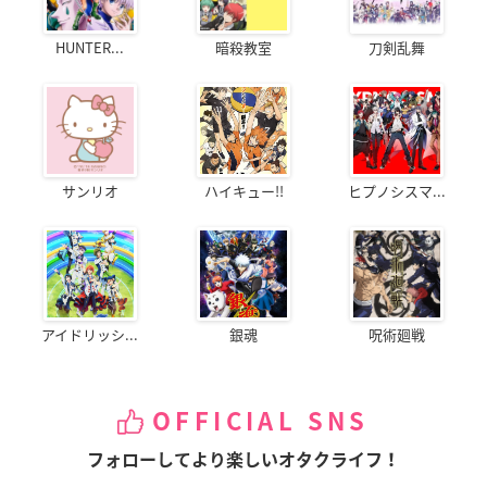
HUNTER...
暗殺教室
刀剣乱舞
サンリオ
ハイキュー!!
ヒプノシスマ...
アイドリッシ...
銀魂
呪術廻戦
OFFICIAL SNS
フォローしてより楽しいオタクライフ！