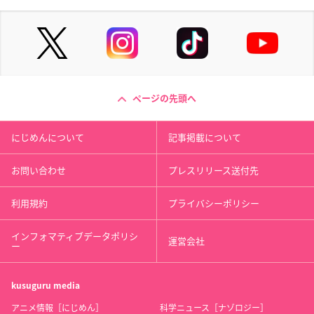
ページの先頭へ
にじめんについて
記事掲載について
お問い合わせ
プレスリリース送付先
利用規約
プライバシーポリシー
インフォマティブデータポリシ
運営会社
ー
kusuguru
media
アニメ情報［にじめん］
科学ニュース［ナゾロジー］