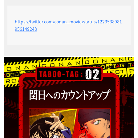
https://twitter.com/conan_movie/status/1223538981
956149248