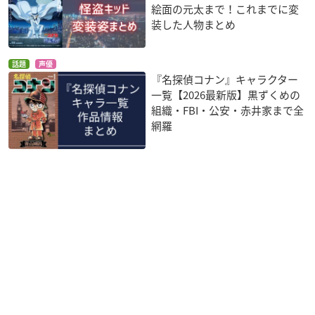
絵面の元太まで！これまでに変
装した人物まとめ
話題
声優
『名探偵コナン』キャラクター
一覧【2026最新版】黒ずくめの
組織・FBI・公安・赤井家まで全
網羅