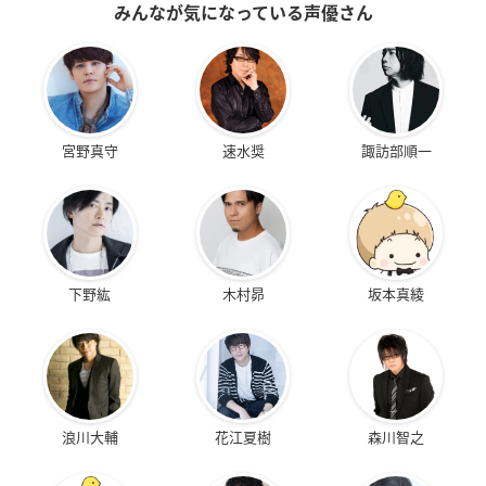
みんなが気になっている声優さん
宮野真守
速水奨
諏訪部順一
下野紘
木村昴
坂本真綾
浪川大輔
花江夏樹
森川智之