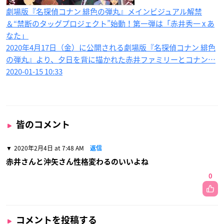
劇場版『名探偵コナン 緋色の弾丸』メインビジュアル解禁
＆“禁断のタッグプロジェクト”始動！第一弾は「赤井秀一 x あ
なた」
2020年4月17日（金）に公開される劇場版『名探偵コナン 緋色
の弾丸』より、夕日を背に描かれた赤井ファミリーとコナン…
2020-01-15 10:33
皆のコメント
2020年2月4日 at 7:48 AM
返信
赤井さんと沖矢さん性格変わるのいいよね
0
コメントを投稿する