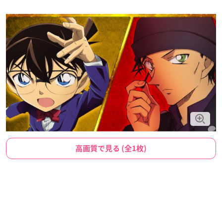
高画質で見る (全1枚)