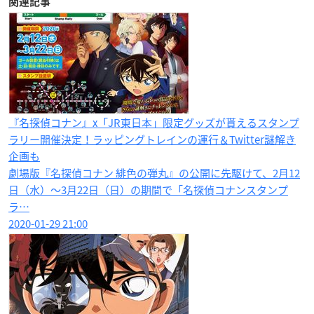
関連記事
『名探偵コナン』x「JR東日本」限定グッズが貰えるスタンプ
ラリー開催決定！ラッピングトレインの運行＆Twitter謎解き
企画も
劇場版『名探偵コナン 緋色の弾丸』の公開に先駆けて、2月12
日（水）〜3月22日（日）の期間で「名探偵コナンスタンプ
ラ…
2020-01-29 21:00