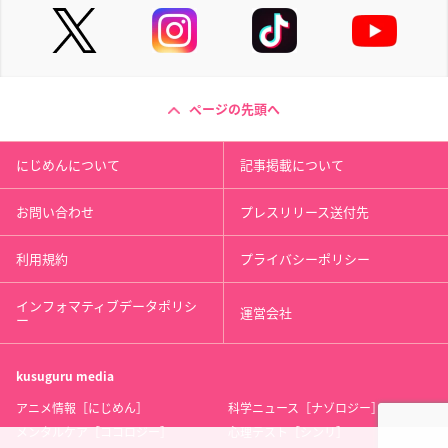
ページの先頭へ
にじめんについて
記事掲載について
お問い合わせ
プレスリリース送付先
利用規約
プライバシーポリシー
インフォマティブデータポリシ
運営会社
ー
kusuguru
media
アニメ情報［にじめん］
科学ニュース［ナゾロジー］
メンタルケア［ココロジー］
心理テスト［シンリ］