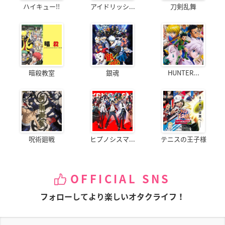
ハイキュー!!
アイドリッシ...
刀剣乱舞
暗殺教室
銀魂
HUNTER...
呪術廻戦
ヒプノシスマ...
テニスの王子様
OFFICIAL SNS
フォローしてより楽しいオタクライフ！