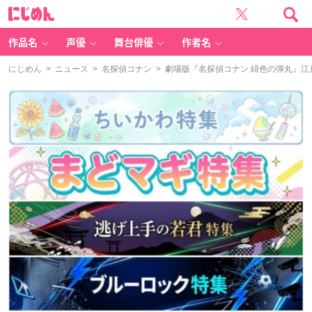
に
じ
め
ん
作品名
声優
舞台俳優
作者名
にじめん
>
ニュース
>
名探偵コナン
> 劇場版『名探偵コナン 緋色の弾丸』江