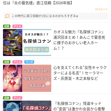
位は『炎の蜃気楼』直江信綱【2026年版】
14コメント
この時代に直江信綱が1位になるのおもろすぎるw
話題
アニメ
カオスな魅力『名探偵コナン』
浦沢回まとめ！あんこで窒息死
に様子のおかしい老人ホー
ム！？
話題
アニメ
マンガ
心を支えてくれる“女性キャラク
ターによる名言”！セーラマー
ズ・灰原哀・木之本桜など
話題
アニメ
『名探偵コナン』怪盗キッド
の“変装”は激かわ女装から衝撃