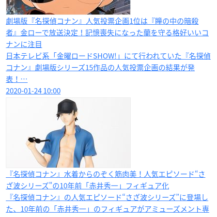
劇場版『名探偵コナン』人気投票企画1位は『瞳の中の暗殺
者』金ローで放送決定！記憶喪失になった蘭を守る格好いいコ
ナンに注目
日本テレビ系「金曜ロードSHOW!」にて行われていた『名探偵
コナン』劇場版シリーズ15作品の人気投票企画の結果が発
表！…
2020-01-24 10:00
『名探偵コナン』水着からのぞく筋肉美！人気エピソード“さ
ざ波シリーズ"の10年前「赤井秀一」フィギュア化
『名探偵コナン』の人気エピソード“さざ波シリーズ”に登場し
た、10年前の「赤井秀一」のフィギュアがアミューズメント専