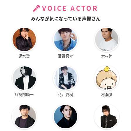
VOICE ACTOR
みんなが気になっている声優さん
速水奨
宮野真守
木村昴
諏訪部順一
花江夏樹
村瀬歩