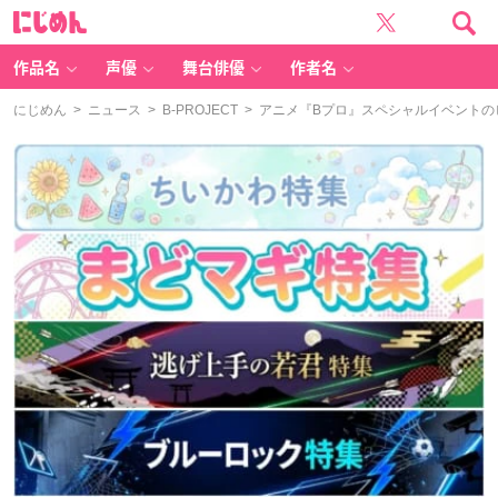
に
じ
め
ん
作品名
声優
舞台俳優
作者名
にじめん
>
ニュース
>
B-PROJECT
> アニメ『Bプロ』スペシャルイベント