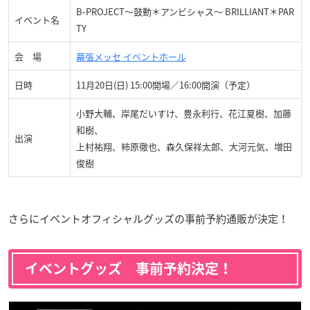
B-PROJECT～鼓動＊アンビシャス～ BRILLIANT＊PAR
イベント名
TY
会 場
幕張メッセ イベントホール
日時
11月20日(日) 15:00開場／16:00開演（予定）
小野大輔、岸尾だいすけ、豊永利行、花江夏樹、加藤
和樹、
出演
上村祐翔、柿原徹也、森久保祥太郎、大河元気、増田
俊樹
さらにイベントオフィシャルグッズの事前予約通販が決定！
イベントグッズ 事前予約決定！