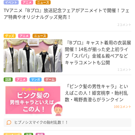
イベント
アニメ
ニュース
TVアニメ『Bプロ』放送記念フェアがアニメイトで開催！フェ
ア特典やオリジナルグッズ発売！
2コメント
グッズ
アニメ
ニュース
『Bプロ』キャスト着用の衣装展
開催！14名が揃った史上初ライ
ブ「スパパ」金城＆殿ペアなど
キャラコメントも公開
1コメント
話題
アニメ
マンガ
ゲーム
「ピンク髪の男性キャラ」とい
えばこの人！姫宮桃李・飴村乱
数・鴫野貴澄らがランクイン
100コメント
ヒプノシスマイクの飴村乱数！！
ランキング
話題
声優