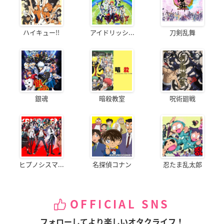
ハイキュー!!
アイドリッシ...
刀剣乱舞
銀魂
暗殺教室
呪術廻戦
ヒプノシスマ...
名探偵コナン
忍たま乱太郎
OFFICIAL SNS
フォローしてより楽しいオタクライフ！