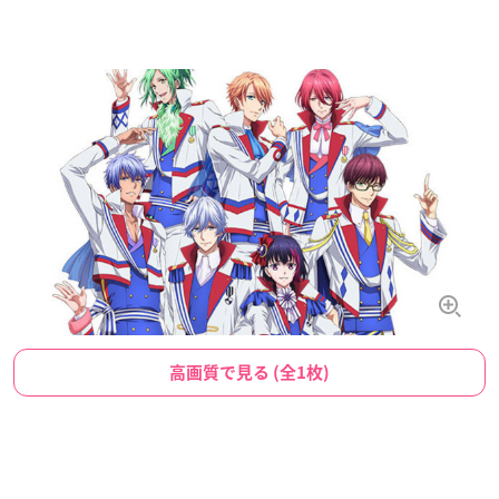
高画質で見る (全1枚)