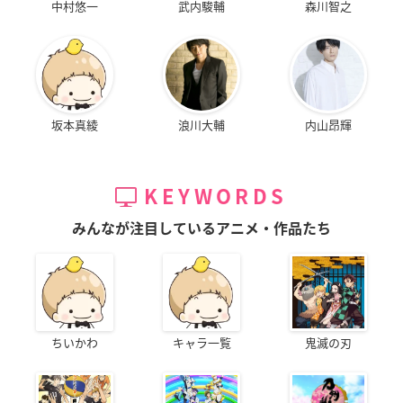
中村悠一
武内駿輔
森川智之
坂本真綾
浪川大輔
内山昂輝
KEYWORDS
みんなが注目しているアニメ・作品たち
ちいかわ
キャラ一覧
鬼滅の刃