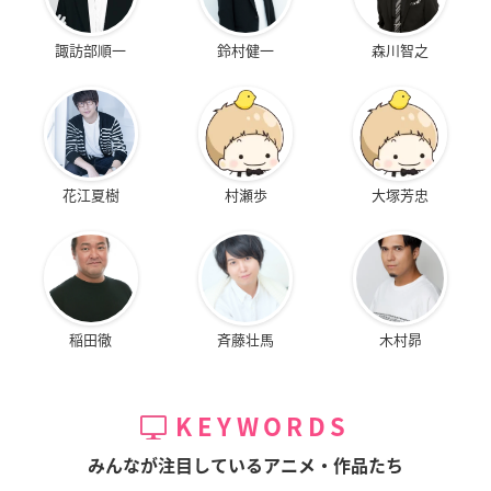
諏訪部順一
鈴村健一
森川智之
花江夏樹
村瀬歩
大塚芳忠
稲田徹
斉藤壮馬
木村昴
KEYWORDS
みんなが注目しているアニメ・作品たち