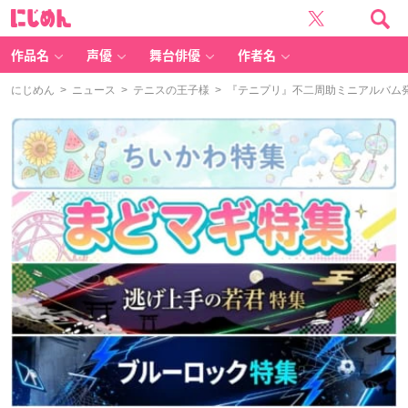
に
じ
め
ん
作品名
声優
舞台俳優
作者名
にじめん
>
ニュース
>
テニスの王子様
> 『テニプリ』不二周助ミニアルバム