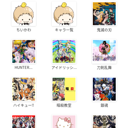
ちいかわ
キャラ一覧
鬼滅の刃
HUNTER...
アイドリッシ...
刀剣乱舞
ハイキュー!!
暗殺教室
銀魂