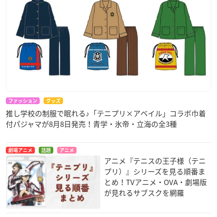
ファッション
グッズ
推し学校の制服で眠れる♪「テニプリ×アベイル」コラボ巾着
付パジャマが8月8日発売！青学・氷帝・立海の全3種
劇場アニメ
話題
アニメ
アニメ『テニスの王子様（テニ
プリ）』シリーズを見る順番ま
とめ！TVアニメ・OVA・劇場版
が見れるサブスクを網羅