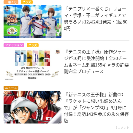
一番くじ
グッズ
「テニプリ×一番くじ」リョー
マ・手塚・不二がフィギュアで
勢ぞろい♪12月24日発売・1回80
0円
ファッション
グッズ
『テニスの王子様』原作ジャー
ジが10月に受注開始！全20チー
ム＆ネーム刺繍155キャラの許斐
剛完全プロデュース
ニュース
『新テニスの王子様』新曲CD
『ラケットに想い出詰め込ん
で』が「ジャンプSQ.」9月号に
付録！総勢143名参加の永久保存
版
1コメント