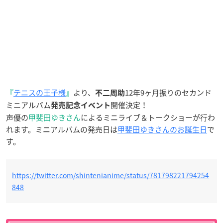
『
テニスの王子様
』
より、
12年9ヶ月振りのセカンド
不二周助
ミニアルバム
開催決定！
発売記念イベント
声優の
甲斐田ゆきさん
によるミニライブ＆トークショーが行わ
れます。ミニアルバムの発売日は
甲斐田ゆきさんのお誕生日
で
す。
https://twitter.com/shintenianime/status/781798221794254
848