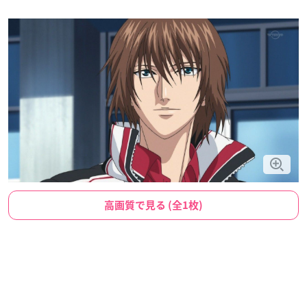
高画質で見る (全1枚)