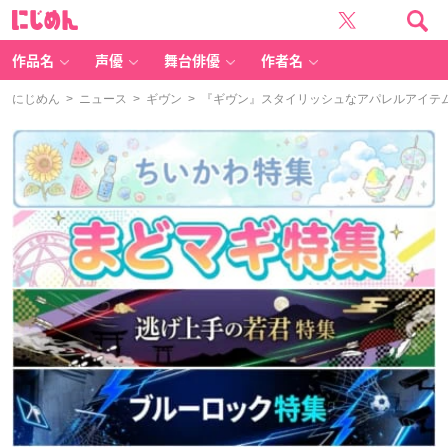
に
じ
め
ん
作品名
声優
舞台俳優
作者名
にじめん
>
ニュース
>
ギヴン
> 『ギヴン』スタイリッシュなアパレルアイテ