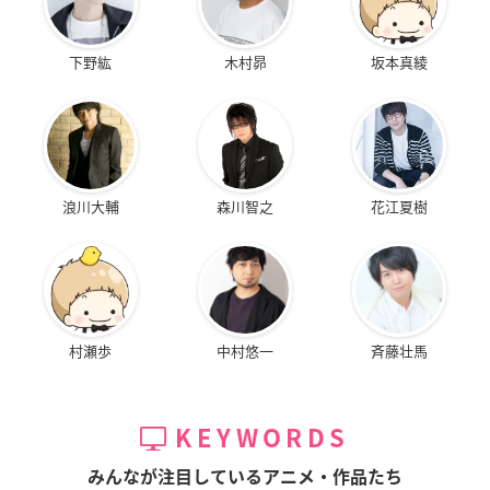
下野紘
木村昴
坂本真綾
浪川大輔
森川智之
花江夏樹
村瀬歩
中村悠一
斉藤壮馬
KEYWORDS
みんなが注目しているアニメ・作品たち