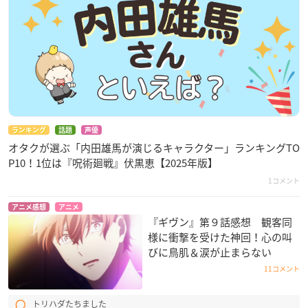
ランキング
話題
声優
オタクが選ぶ「内田雄馬が演じるキャラクター」ランキングTO
P10！1位は『呪術廻戦』伏黒恵【2025年版】
1コメント
アニメ感想
アニメ
『ギヴン』第９話感想 観客同
様に衝撃を受けた神回！心の叫
びに鳥肌＆涙が止まらない
11コメント
トリハダたちました