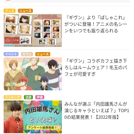
グッズ
ニュース
『ギヴン』より「ぱしゃこれ」
がついに登場！アニメの名シー
ンをいつでも振り返られる
イベント
カフェ
ニュース
「ギヴン」コラボカフェ描き下
ろしはルームウェア！毛玉のパ
フェが可愛すぎ
ランキング
話題
声優
みんなが選ぶ「内田雄馬さんが
演じるキャラといえば？」TOP1
0の結果発表！【2022年版】