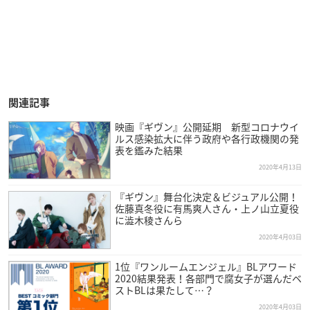
関連記事
映画『ギヴン』公開延期 新型コロナウイ
ルス感染拡大に伴う政府や各行政機関の発
表を鑑みた結果
2020年4月13日
『ギヴン』舞台化決定＆ビジュアル公開！
佐藤真冬役に有馬爽人さん・上ノ山立夏役
に澁木稜さんら
2020年4月03日
1位『ワンルームエンジェル』BLアワード
2020結果発表！各部門で腐女子が選んだベ
ストBLは果たして…？
2020年4月03日