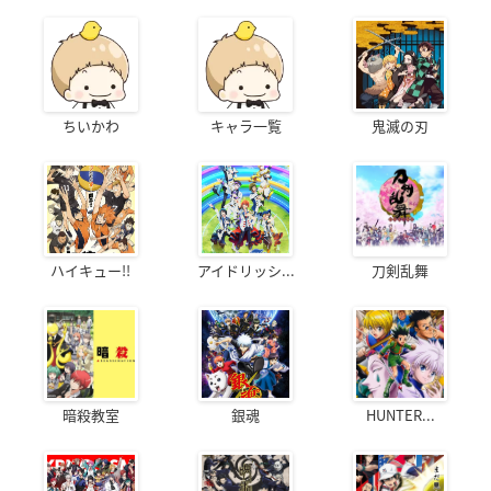
ちいかわ
キャラ一覧
鬼滅の刃
ハイキュー!!
アイドリッシ...
刀剣乱舞
暗殺教室
銀魂
HUNTER...