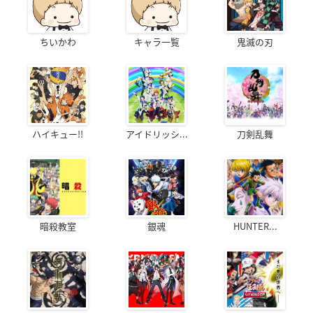
ちいかわ
キャラ一覧
鬼滅の刃
ハイキュー!!
アイドリッシ...
刀剣乱舞
暗殺教室
銀魂
HUNTER...