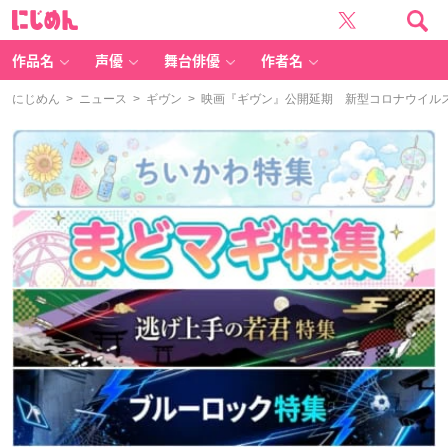
に
じ
め
ん
作品名
声優
舞台俳優
作者名
にじめん
>
ニュース
>
ギヴン
> 映画『ギヴン』公開延期 新型コロナウイル