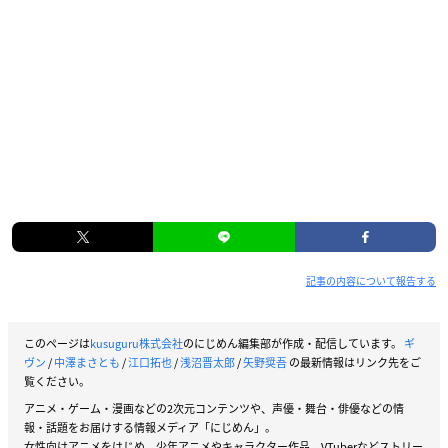
記事の内容について報告する
このページは
kusuguru株式会社
のにじめん編集部が作成・配信しています。
ギ
ヴン
/
中澤まさとも
/
江口拓也
/
浅沼晋太郎
/
矢野奨吾
の最新情報はリンク先をご
覧ください。
アニメ・ゲーム・漫画などの2次元コンテンツや、声優・舞台・俳優などの情
報・話題をお届けする情報メディア「にじめん」。
女性向けアニメをはじめ、少年アニメやキャラクター作品、VTuberなどストリー