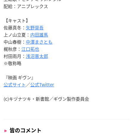
配給：アニプレックス
【キャスト】
佐藤真冬：
矢野奨吾
上ノ山立夏：
内田雄馬
中山春樹：
中澤まさとも
梶秋彦：
江口拓也
村田雨月：
浅沼晋太郎
※敬称略
『映画 ギヴン』
公式サイト
／
公式Twitter
(c)キヅナツキ・新書館／ギヴン製作委員会
皆のコメント