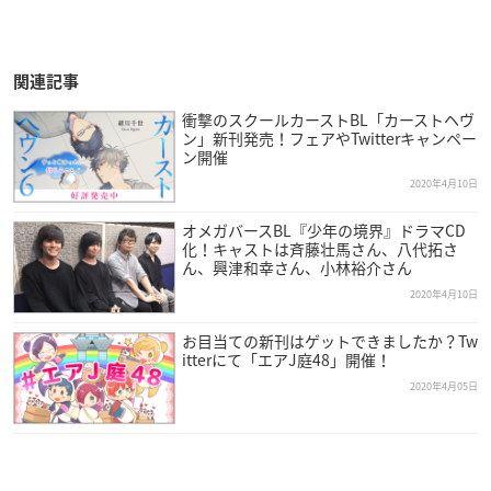
関連記事
衝撃のスクールカーストBL「カーストヘヴ
ン」新刊発売！フェアやTwitterキャンペー
ン開催
2020年4月10日
オメガバースBL『少年の境界』ドラマCD
化！キャストは斉藤壮馬さん、八代拓さ
ん、興津和幸さん、小林裕介さん
2020年4月10日
お目当ての新刊はゲットできましたか？Tw
itterにて「エアJ庭48」開催！
2020年4月05日