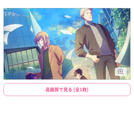
高画質で見る (全1枚)