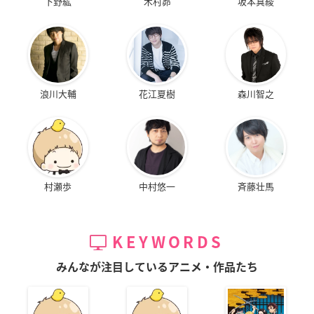
下野紘
木村昴
坂本真綾
浪川大輔
花江夏樹
森川智之
村瀬歩
中村悠一
斉藤壮馬
KEYWORDS
みんなが注目しているアニメ・作品たち