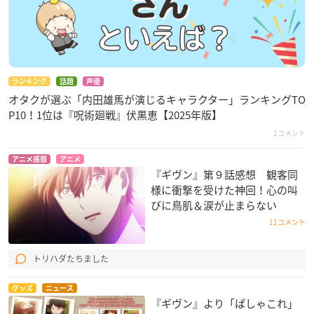
ランキング
話題
声優
オタクが選ぶ「内田雄馬が演じるキャラクター」ランキングTO
P10！1位は『呪術廻戦』伏黒恵【2025年版】
1コメント
アニメ感想
アニメ
『ギヴン』第９話感想 観客同
様に衝撃を受けた神回！心の叫
びに鳥肌＆涙が止まらない
11コメント
トリハダたちました
グッズ
ニュース
『ギヴン』より「ぱしゃこれ」