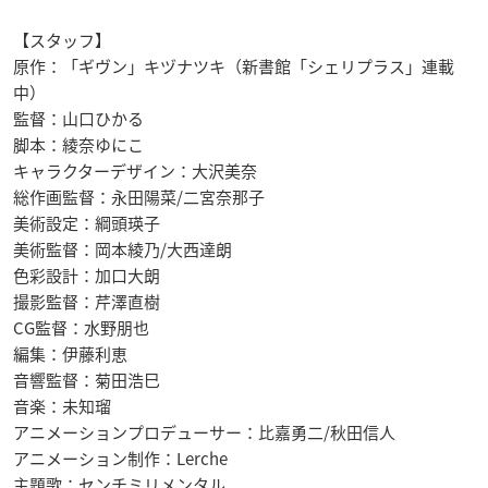
【スタッフ】
原作：「ギヴン」キヅナツキ（新書館「シェリプラス」連載
中）
監督：山口ひかる
脚本：綾奈ゆにこ
キャラクターデザイン：大沢美奈
総作画監督：永田陽菜/二宮奈那子
美術設定：綱頭瑛子
美術監督：岡本綾乃/大西達朗
色彩設計：加口大朗
撮影監督：芹澤直樹
CG監督：水野朋也
編集：伊藤利恵
音響監督：菊田浩巳
音楽：未知瑠
アニメーションプロデューサー：比嘉勇二/秋田信人
アニメーション制作：Lerche
主題歌：センチミリメンタル