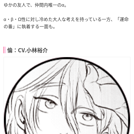
ゆかの友人で、仲間内唯一のα。
α・β・Ω性に対し冷めた大人な考えを持っている一方、「運命
の番」に執着する一面も。
倫：CV.小林裕介