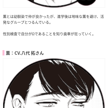
薫とは幼馴染で仲が良かったが、進学後は地味な薫を避け、活
発なグループとつるんでいる。
性別検査で自分がΩであることを知り歯車が狂っていく。
薫：CV.八代 拓さん