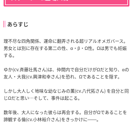
あらすじ
理不尽な四角関係、運命に翻弄される超リアルオメガバース。
男女とは別に存在する第二の性、α・β・Ω性。Ωは男でも妊娠
する。
ゆか(cv.斉藤壮馬さん)は、仲間内で自分だけがΩだと知り、αの
友人・大我(cv.興津和幸さん)を恐れ、Ωであることを隠す。
しかし大人しく地味な幼なじみの薫(cv.八代拓さん) を自分と同
じΩだと思い…そして、事件は起こる。
数年後、大人になった彼らは再会する。自分がΩであることを
諦観する倫(cv.小林裕介さん)をきっかけに――。