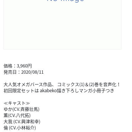
価格：3,960円
発売日：2020/08/11
大人気オメガバース作品、 コミックス(1)＆(2)巻を音声化！
初回限定セットは akabeko描き下ろしマンガ小冊子つき
≪キャスト≫
ゆか(CV.斉藤壮馬)
薫(CV.八代拓)
大我 (CV.興津和幸)
倫 (CV.小林裕介)