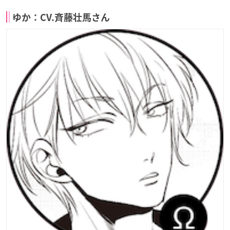
ゆか：CV.斉藤壮馬さん