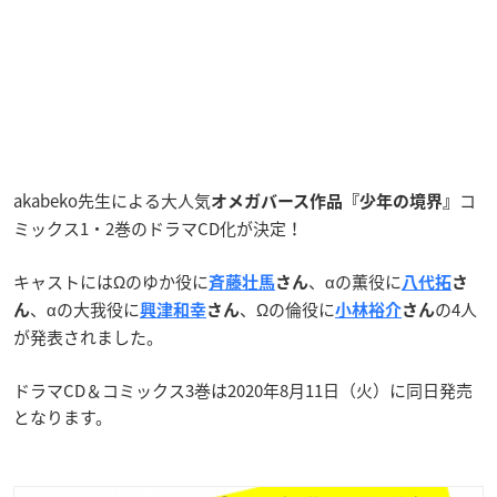
akabeko先生による大人気
コ
オメガバース作品『少年の境界』
ミックス1・2巻のドラマCD化が決定！
キャストにはΩのゆか役に
、αの薫役に
斉藤壮馬
さん
八代拓
さ
、αの大我役に
、Ωの倫役に
の4人
ん
興津和幸
さん
小林裕介
さん
が発表されました。
ドラマCD＆コミックス3巻は2020年8月11日（火）に同日発売
となります。