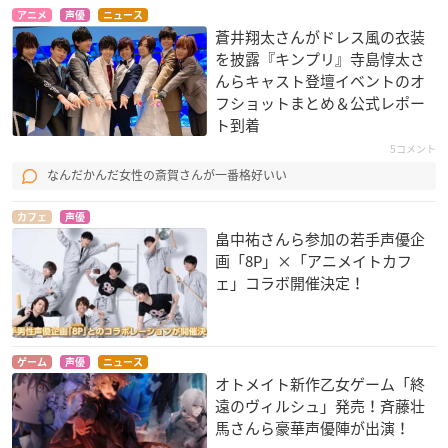
アニメ
声優
ニュース
蒼井翔太さんがドレス風の衣装
を披露『キンプリ』寺島惇太さ
んらキャスト登壇イベントのオ
フショットまとめ＆公式レポー
ト到着
5コメント
なんだかんだ女性の斎賀さんが一番格好いい
カフェ
声優
畠中祐さんら参加の若手声優企
画「8P」×「アニメイトカフ
ェ」コラボ開催決定！
ゲーム
声優
ニュース
オトメイト新作乙女ゲーム「終
遠のヴィルシュ」発売！斉藤壮
馬さんら豪華声優陣が出演！