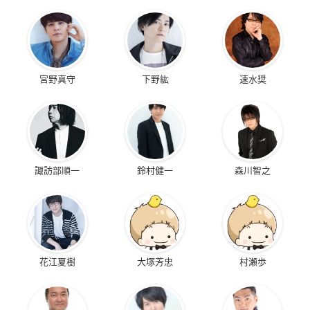
宮野真守
下野紘
速水奨
諏訪部順一
鈴村健一
森川智之
花江夏樹
大塚芳忠
村瀬歩