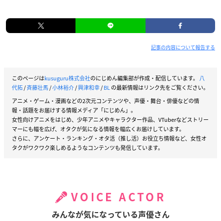
記事の内容について報告する
このページは
kusuguru株式会社
のにじめん編集部が作成・配信しています。
八
代拓
/
斉藤壮馬
/
小林裕介
/
興津和幸
/
BL
の最新情報はリンク先をご覧ください。
アニメ・ゲーム・漫画などの2次元コンテンツや、声優・舞台・俳優などの情
報・話題をお届けする情報メディア「にじめん」。
女性向けアニメをはじめ、少年アニメやキャラクター作品、VTuberなどストリー
マーにも幅を広げ、オタクが気になる情報を幅広くお届けしています。
さらに、アンケート・ランキング・オタ活（推し活）お役立ち情報など、女性オ
タクがワクワク楽しめるようなコンテンツも発信しています。
VOICE ACTOR
みんなが気になっている声優さん