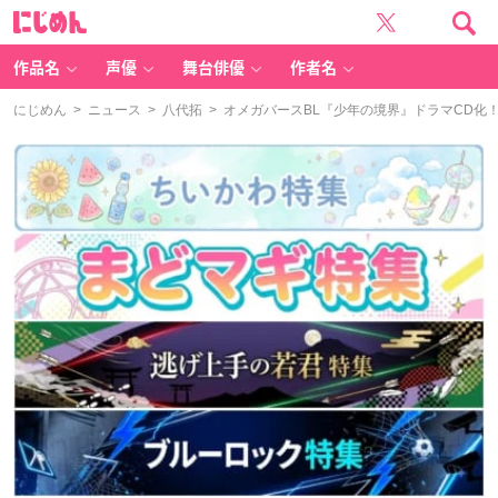
に
じ
め
ん
作品名
声優
舞台俳優
作者名
にじめん
>
ニュース
>
八代拓
> オメガバースBL『少年の境界』ドラマCD