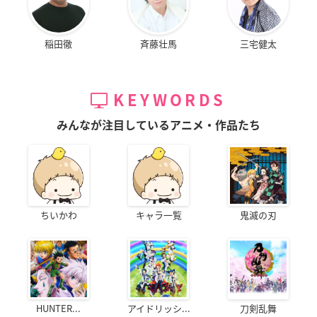
稲田徹
斉藤壮馬
三宅健太
KEYWORDS
みんなが注目しているアニメ・作品たち
ちいかわ
キャラ一覧
鬼滅の刃
HUNTER...
アイドリッシ...
刀剣乱舞