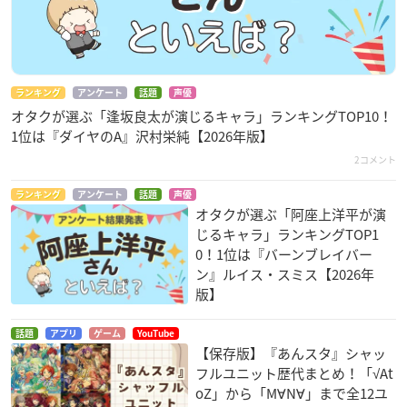
ランキング
アンケート
話題
声優
オタクが選ぶ「逢坂良太が演じるキャラ」ランキングTOP10！
1位は『ダイヤのA』沢村栄純【2026年版】
2コメント
ランキング
アンケート
話題
声優
オタクが選ぶ「阿座上洋平が演
じるキャラ」ランキングTOP1
0！1位は『バーンブレイバー
ン』ルイス・スミス【2026年
版】
話題
アプリ
ゲーム
YouTube
【保存版】『あんスタ』シャッ
フルユニット歴代まとめ！「√At
oZ」から「M∀N∀」まで全12ユ