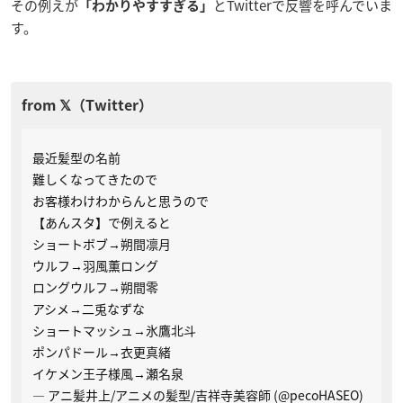
その例えが
とTwitterで反響を呼んでいま
「わかりやすすぎる」
す。
最近髪型の名前
難しくなってきたので
お客様わけわからんと思うので
【あんスタ】で例えると
ショートボブ→朔間凛月
ウルフ→羽風薫ロング
ロングウルフ→朔間零
アシメ→二兎なずな
ショートマッシュ→氷鷹北斗
ポンパドール→衣更真緒
イケメン王子様風→瀬名泉
— アニ髪井上/アニメの髪型/吉祥寺美容師 (@pecoHASEO)