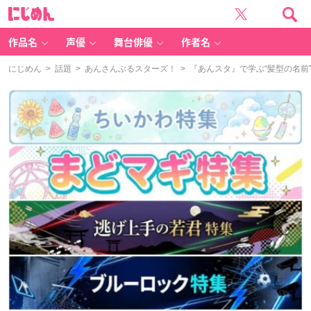
に
じ
め
ん
作品名
声優
舞台俳優
作者名
にじめん
>
話題
>
あんさんぶるスターズ！
> 『あんスタ』で学ぶ“髪型の名