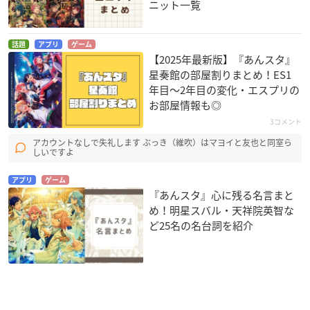
ニット一覧
話題
アプリ
ゲーム
【2025年最新版】『あんスタ』
星奏館の部屋割りまとめ！ES1
年目〜2年目の変化・エスプリの
お部屋情報も◎
3コメント
アカウントなしで失礼します ぶっき（維吹）はマヨイと友也と同室ら
しいですよ
アプリ
ゲーム
『あんスタ』心に残る名言まと
め！明星スバル・天祥院英智な
ど25名の名台詞を紹介