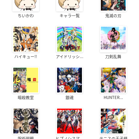
ちいかわ
キャラ一覧
鬼滅の刃
ハイキュー!!
アイドリッシ...
刀剣乱舞
暗殺教室
銀魂
HUNTER...
呪術廻戦
ヒプノシスマ...
テニスの王子様