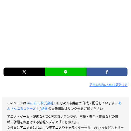
記事の内容について報告する
このページは
kusuguru株式会社
のにじめん編集部が作成・配信しています。
あ
んさんぶるスターズ！
/
話題
の最新情報はリンク先をご覧ください。
アニメ・ゲーム・漫画などの2次元コンテンツや、声優・舞台・俳優などの情
報・話題をお届けする情報メディア「にじめん」。
女性向けアニメをはじめ、少年アニメやキャラクター作品、VTuberなどストリー