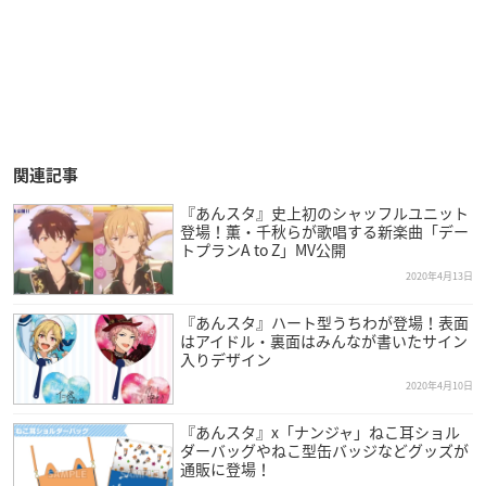
関連記事
『あんスタ』史上初のシャッフルユニット
登場！薫・千秋らが歌唱する新楽曲「デー
トプランA to Z」MV公開
2020年4月13日
『あんスタ』ハート型うちわが登場！表面
はアイドル・裏面はみんなが書いたサイン
入りデザイン
2020年4月10日
『あんスタ』x「ナンジャ」ねこ耳ショル
ダーバッグやねこ型缶バッジなどグッズが
通販に登場！