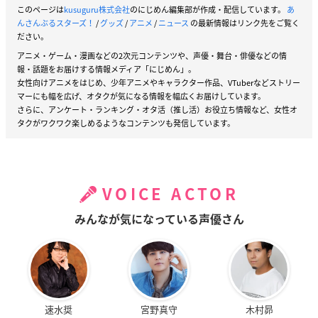
このページは
kusuguru株式会社
のにじめん編集部が作成・配信しています。
あ
んさんぶるスターズ！
/
グッズ
/
アニメ
/
ニュース
の最新情報はリンク先をご覧く
ださい。
アニメ・ゲーム・漫画などの2次元コンテンツや、声優・舞台・俳優などの情
報・話題をお届けする情報メディア「にじめん」。
女性向けアニメをはじめ、少年アニメやキャラクター作品、VTuberなどストリー
マーにも幅を広げ、オタクが気になる情報を幅広くお届けしています。
さらに、アンケート・ランキング・オタ活（推し活）お役立ち情報など、女性オ
タクがワクワク楽しめるようなコンテンツも発信しています。
VOICE ACTOR
みんなが気になっている声優さん
速水奨
宮野真守
木村昴