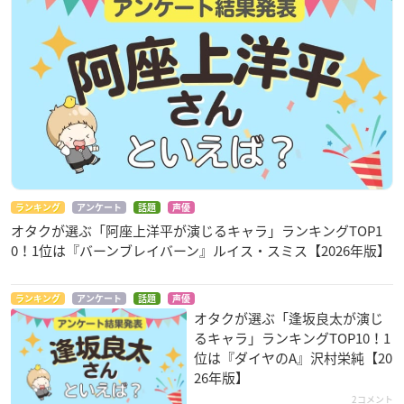
ランキング
アンケート
話題
声優
オタクが選ぶ「阿座上洋平が演じるキャラ」ランキングTOP1
0！1位は『バーンブレイバーン』ルイス・スミス【2026年版】
ランキング
アンケート
話題
声優
オタクが選ぶ「逢坂良太が演じ
るキャラ」ランキングTOP10！1
位は『ダイヤのA』沢村栄純【20
26年版】
2コメント