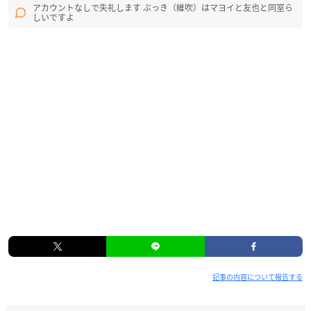
アカウントなしで失礼します ぶっき（維吹）はマヨイと友也と同室ら
しいですよ
記事の内容について報告する