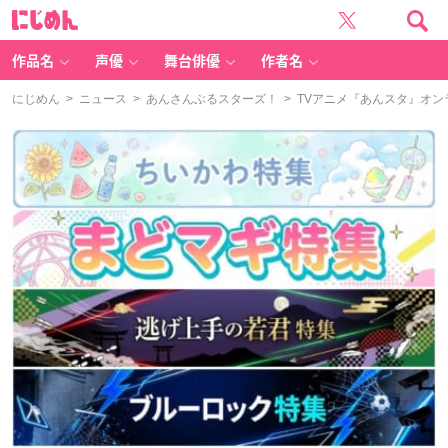
に
じ
め
ん
作品名
声優
舞台俳優
作者名
にじめん
>
ニュース
>
あんさんぶるスターズ！
> TVアニメ『あんスタ』オ