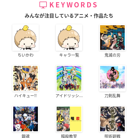
KEYWORDS
みんなが注目しているアニメ・作品たち
ちいかわ
キャラ一覧
鬼滅の刃
ハイキュー!!
アイドリッシ...
刀剣乱舞
銀魂
暗殺教室
呪術廻戦