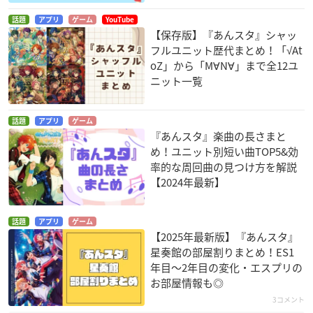
話題
アプリ
ゲーム
YouTube
【保存版】『あんスタ』シャッ
フルユニット歴代まとめ！「√At
oZ」から「M∀N∀」まで全12ユ
ニット一覧
話題
アプリ
ゲーム
『あんスタ』楽曲の長さまと
め！ユニット別短い曲TOP5&効
率的な周回曲の見つけ方を解説
【2024年最新】
話題
アプリ
ゲーム
【2025年最新版】『あんスタ』
星奏館の部屋割りまとめ！ES1
年目〜2年目の変化・エスプリの
お部屋情報も◎
3コメント