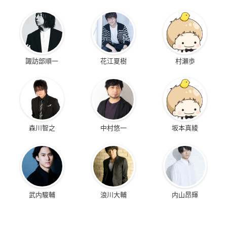
諏訪部順一
花江夏樹
村瀬歩
森川智之
中村悠一
坂本真綾
武内駿輔
浪川大輔
内山昂輝