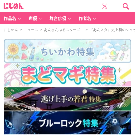
に
じ
め
ん
作品名
声優
舞台俳優
作者名
にじめん
>
ニュース
>
あんさんぶるスターズ！
> 『あんスタ』史上初のシャッ