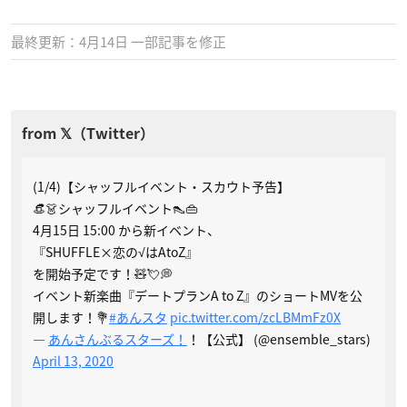
最終更新：4月14日 一部記事を修正
(1/4)【シャッフルイベント・スカウト予告】
👒👗シャッフルイベント👠👜
4月15日 15:00 から新イベント、
『SHUFFLE×恋の√はAtoZ』
を開始予定です！🧸💘💭
イベント新楽曲『デートプランA to Z』のショートMVを公
開します！💐
#あんスタ
pic.twitter.com/zcLBMmFz0X
—
あんさんぶるスターズ！
！【公式】 (@ensemble_stars)
April 13, 2020