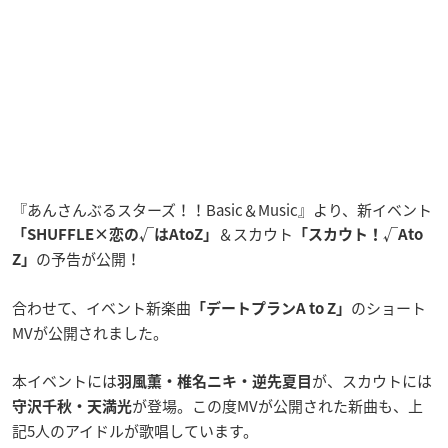
『あんさんぶるスターズ！！Basic＆Music』より、新イベント
＆スカウト
「SHUFFLE×恋の√はAtoZ」
「スカウト！√Ato
の予告が公開！
Z」
合わせて、イベント新楽曲
のショート
「デートプランA to Z」
MVが公開されました。
本イベントには
が、スカウトには
羽風薫・椎名ニキ・逆先夏目
が登場。この度MVが公開された新曲も、上
守沢千秋・天満光
記5人のアイドルが歌唱しています。