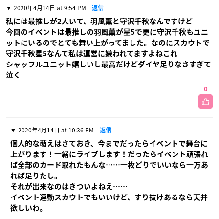
2020年4月14日 at 9:54 PM
返信
私には最推しが2人いて、羽風薫と守沢千秋なんですけど
今回のイベントは最推しの羽風薫が星5で更に守沢千秋もユニ
ットにいるのでとても舞い上がってました。なのにスカウトで
守沢千秋星5なんて私は運営に嫌われてますよねこれ
シャッフルユニット嬉しいし最高だけどダイヤ足りなさすぎて
泣く
0
2020年4月14日 at 10:36 PM
返信
個人的な萌えはさておき、今までだったらイベントで舞台に
上がります！一緒にライブします！だったらイベント頑張れ
ば全部のカード取れたもんな……一枚どりでいいなら一万あ
れば足りたし。
それが出来なのはきついよねえ……
イベント連動スカウトでもいいけど、すり抜けあるなら天井
欲しいわ。