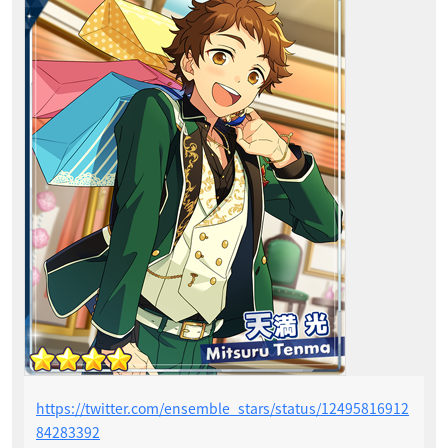
https://twitter.com/ensemble_stars/status/12495816912
84283392