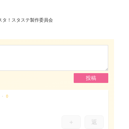
.K／あんスタ！スタステ製作委員会
0
＋
返