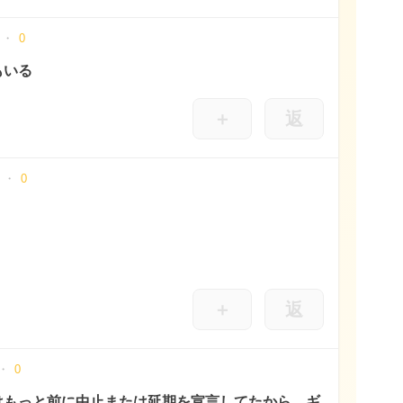
0
もいる
＋
返
0
＋
返
0
はもっと前に中止または延期を宣言してたから、ギ