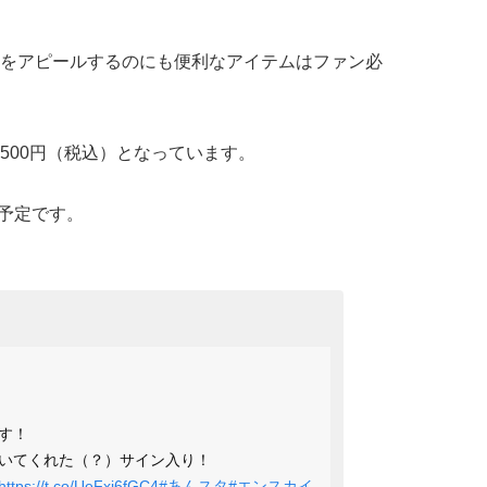
をアピールするのにも便利なアイテムはファン必
3,500円（税込）となっています。
売予定です。
す！
いてくれた（？）サイン入り！
https://t.co/UeFxj6fGC4
#あんスタ
#エンスカイ