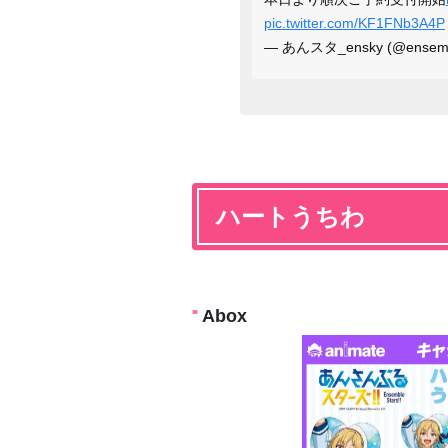
pic.twitter.com/KF1FNb3A4P
— あんスタ_ensky (@ensemb
ハートうちわ
Abox