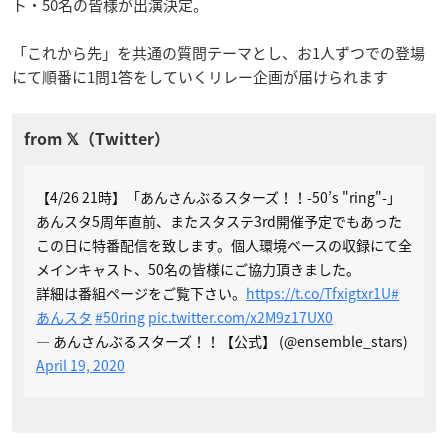
ト・50名の皆様が出演決定。
「これから先」を共通の質問テーマとし、お1人ずつでの登場
にて順番に1問1答をしていくリレー企画が届けられます
【4/26 21時】「あんさんぶるスターズ！！-50’s "ring"-」
あんスタ5周年直前、またスタステ3rd開催予定でもあった
この日に特番配信を致します。個人環境ベースの収録にて全
メインキャスト、50名の皆様にご協力頂きました。
詳細は番組ページをご覧下さい。
https://t.co/Tfxigtxr1U
#
あんスタ
#50ring
pic.twitter.com/x2M9z17UX0
— あんさんぶるスターズ！！【公式】 (@ensemble_stars)
April 19, 2020