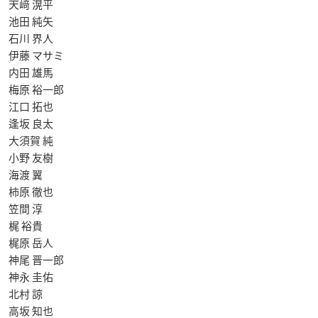
天﨑 滉平
池田 純矢
石川 界人
伊藤 マサミ
内田 雄馬
梅原 裕一郎
江口 拓也
逢坂 良太
大須賀 純
小野 友樹
海渡 翼
柿原 徹也
笠間 淳
梶 裕貴
梶原 岳人
神尾 晋一郎
神永 圭佑
北村 諒
高坂 知也