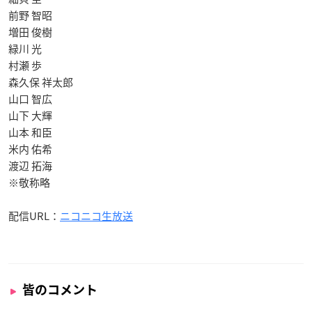
前野 智昭
増田 俊樹
緑川 光
村瀬 歩
森久保 祥太郎
山口 智広
山下 大輝
山本 和臣
米内 佑希
渡辺 拓海
※敬称略
配信URL：
ニコニコ生放送
皆のコメント