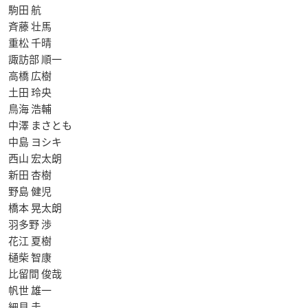
駒田 航
斉藤 壮馬
重松 千晴
諏訪部 順一
高橋 広樹
土田 玲央
鳥海 浩輔
中澤 まさとも
中島 ヨシキ
西山 宏太朗
新田 杏樹
野島 健児
橋本 晃太朗
羽多野 渉
花江 夏樹
樋柴 智康
比留間 俊哉
帆世 雄一
細貝 圭