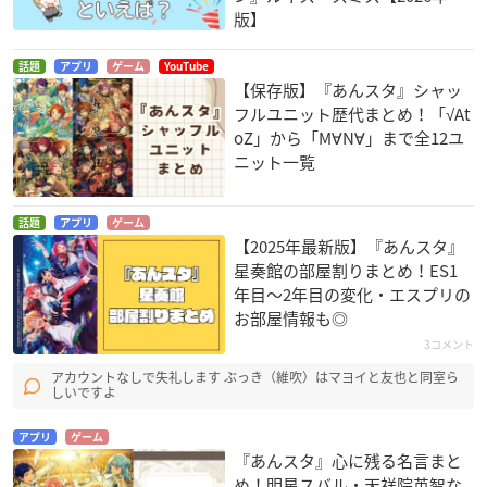
版】
話題
アプリ
ゲーム
YouTube
【保存版】『あんスタ』シャッ
フルユニット歴代まとめ！「√At
oZ」から「M∀N∀」まで全12ユ
ニット一覧
話題
アプリ
ゲーム
【2025年最新版】『あんスタ』
星奏館の部屋割りまとめ！ES1
年目〜2年目の変化・エスプリの
お部屋情報も◎
3コメント
アカウントなしで失礼します ぶっき（維吹）はマヨイと友也と同室ら
しいですよ
アプリ
ゲーム
『あんスタ』心に残る名言まと
め！明星スバル・天祥院英智な