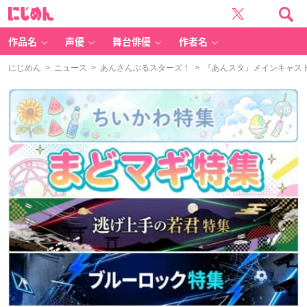
に
じ
め
ん
作品名
声優
舞台俳優
作者名
にじめん
>
ニュース
>
あんさんぶるスターズ！
> 『あんスタ』メインキャス