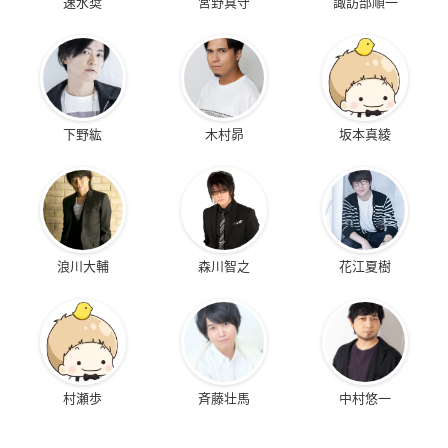
速水奨
宮野真守
諏訪部順一
下野紘
木村昴
坂本真綾
浪川大輔
森川智之
花江夏樹
村瀬歩
斉藤壮馬
中村悠一