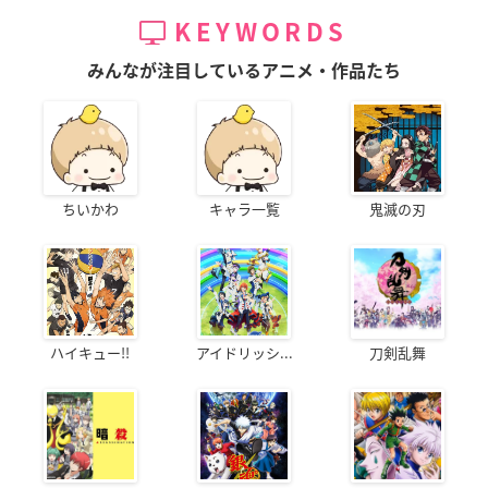
KEYWORDS
みんなが注目しているアニメ・作品たち
ちいかわ
キャラ一覧
鬼滅の刃
ハイキュー!!
アイドリッシ...
刀剣乱舞