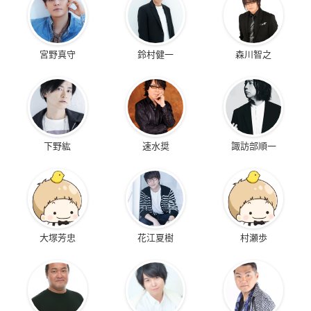
宮野真守
鈴村健一
森川智之
下野紘
速水奨
諏訪部順一
大塚芳忠
花江夏樹
村瀬歩