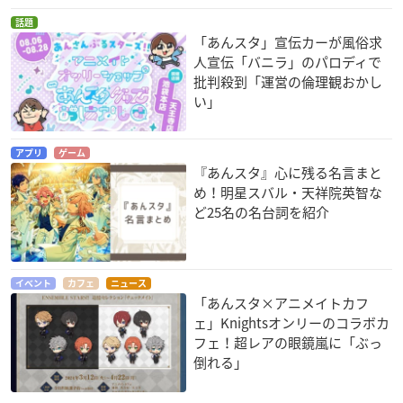
話題
「あんスタ」宣伝カーが風俗求
人宣伝「バニラ」のパロディで
批判殺到「運営の倫理観おかし
い」
アプリ
ゲーム
『あんスタ』心に残る名言まと
め！明星スバル・天祥院英智な
ど25名の名台詞を紹介
イベント
カフェ
ニュース
「あんスタ×アニメイトカフ
ェ」Knightsオンリーのコラボカ
フェ！超レアの眼鏡嵐に「ぶっ
倒れる」