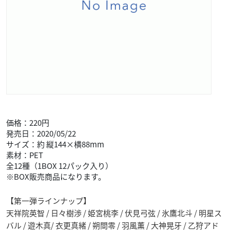
価格：220円
発売日：2020/05/22
サイズ：約 縦144×横88mm
素材：PET
全12種（1BOX 12パック入り）
※BOX販売商品になります。
【第一弾ラインナップ】
天祥院英智 / 日々樹渉 / 姫宮桃李 / 伏見弓弦 / 氷鷹北斗 / 明星ス
バル / 遊木真/ 衣更真緒 / 朔間零 / 羽風薫 / 大神晃牙 / 乙狩アド