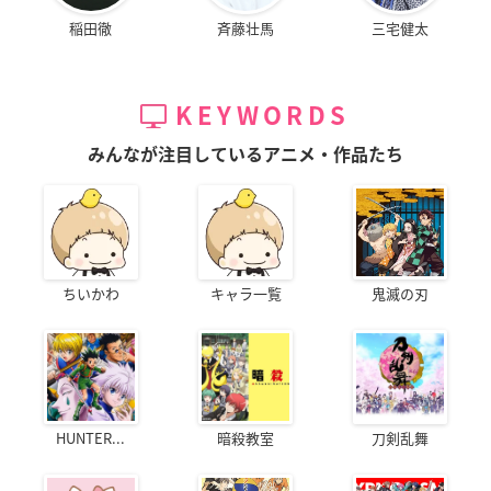
稲田徹
斉藤壮馬
三宅健太
KEYWORDS
みんなが注目しているアニメ・作品たち
ちいかわ
キャラ一覧
鬼滅の刃
HUNTER...
暗殺教室
刀剣乱舞