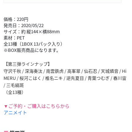
価格：220円
発売日：2020/05/22
サイズ：約 縦144×横88mm
素材：PET
全13種（1BOX 13パック入り）
※BOX販売商品になります。
【第三弾ラインナップ】
守沢千秋 / 深海奏汰 / 南雲鉄虎 / 高峯翠 / 仙石忍 / 天城燐音 / Hi
MERU / 桜河こはく / 椎名ニキ / 逆先夏目 / 青葉つむぎ / 春川宙
/ 三毛縞斑
（全13種）
▼ご予約・ご購入はこちらから
アニメイト