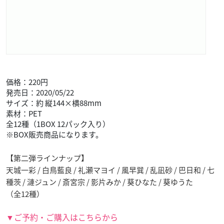
価格：220円
発売日：2020/05/22
サイズ：約 縦144×横88mm
素材：PET
全12種（1BOX 12パック入り）
※BOX販売商品になります。
【第二弾ラインナップ】
天城一彩 / 白鳥藍良 / 礼瀬マヨイ / 風早巽 / 乱凪砂 / 巴日和 / 七
種茨 / 漣ジュン / 斎宮宗 / 影片みか / 葵ひなた / 葵ゆうた
（全12種）
▼ご予約・ご購入はこちらから