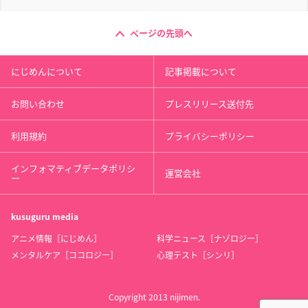
ページの先頭へ
にじめんについて
記事掲載について
お問い合わせ
プレスリリース送付先
利用規約
プライバシーポリシー
インフォマティブデータポリシ
運営会社
ー
kusuguru
media
アニメ情報［にじめん］
科学ニュース［ナゾロジー］
メンタルケア［ココロジー］
心理テスト［シンリ］
Copyright 2013 nijimen.