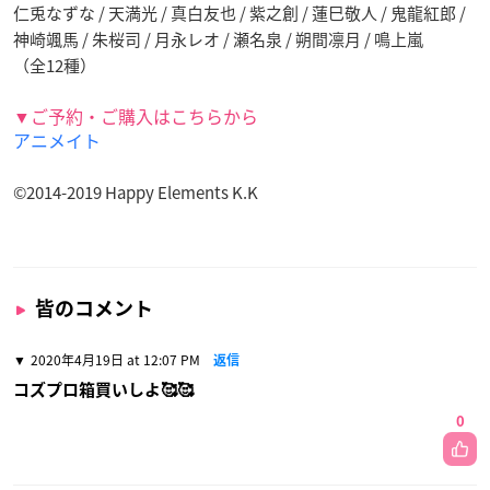
仁兎なずな / 天満光 / 真白友也 / 紫之創 / 蓮巳敬人 / 鬼龍紅郎 /
神崎颯馬 / 朱桜司 / 月永レオ / 瀬名泉 / 朔間凛月 / 鳴上嵐
（全12種）
▼ご予約・ご購入はこちらから
アニメイト
©2014-2019 Happy Elements K.K
皆のコメント
2020年4月19日 at 12:07 PM
返信
コズプロ箱買いしよ🥰🥰
0