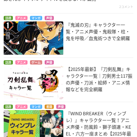
2コメント
話題
アニメ
マンガ
声優
『鬼滅の刃』キャラクター一
覧・アニメ声優・鬼殺隊・柱・
鬼を呼吸／血鬼術つきで全網羅
話題
アニメ
ゲーム
声優
【2025年最新】『刀剣乱舞』キ
ャラクター一覧｜刀剣男士117振
の声優・刀派・絵師・アニメ情
報などを完全網羅
話題
アニメ
マンガ
書籍
声優
『WIND BREAKER（ウィンブ
レ）』キャラクター一覧！アニ
メ声優・防風鈴・獅子頭連・KE
EL・六方一座まとめ【2025年最