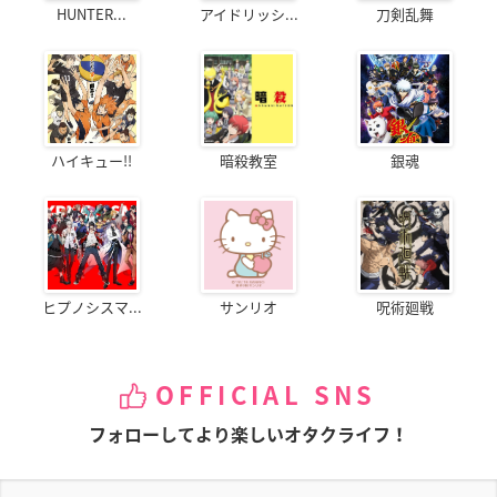
HUNTER...
アイドリッシ...
刀剣乱舞
ハイキュー!!
暗殺教室
銀魂
ヒプノシスマ...
サンリオ
呪術廻戦
OFFICIAL SNS
フォローしてより楽しいオタクライフ！