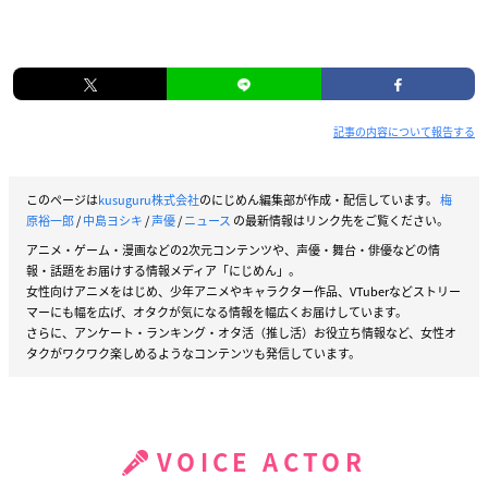
記事の内容について報告する
このページは
kusuguru株式会社
のにじめん編集部が作成・配信しています。
梅
原裕一郎
/
中島ヨシキ
/
声優
/
ニュース
の最新情報はリンク先をご覧ください。
アニメ・ゲーム・漫画などの2次元コンテンツや、声優・舞台・俳優などの情
報・話題をお届けする情報メディア「にじめん」。
女性向けアニメをはじめ、少年アニメやキャラクター作品、VTuberなどストリー
マーにも幅を広げ、オタクが気になる情報を幅広くお届けしています。
さらに、アンケート・ランキング・オタ活（推し活）お役立ち情報など、女性オ
タクがワクワク楽しめるようなコンテンツも発信しています。
VOICE ACTOR