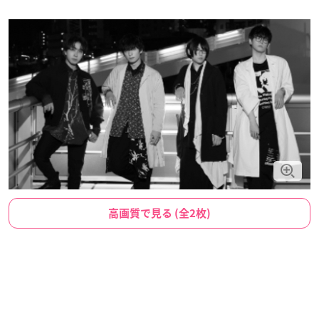
高画質で見る (全2枚)