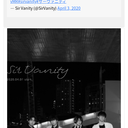
vMR
#sirvanity
#サーヴァニティ
— Sir Vanity (@SirVanity)
April 3, 2020