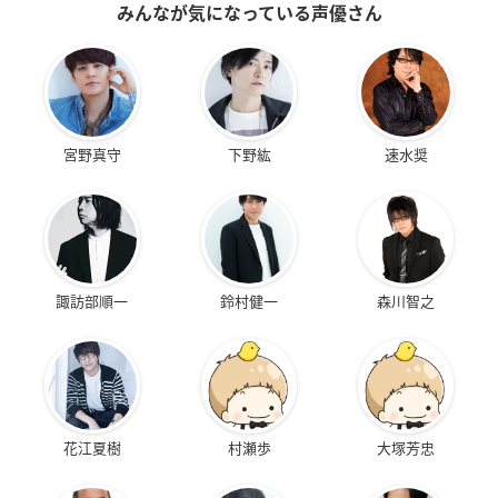
みんなが気になっている声優さん
宮野真守
下野紘
速水奨
諏訪部順一
鈴村健一
森川智之
花江夏樹
村瀬歩
大塚芳忠