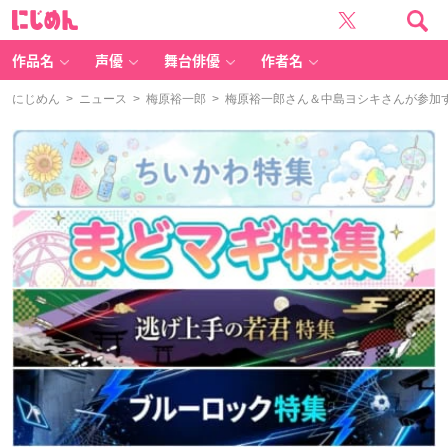
に
じ
め
ん
作品名
声優
舞台俳優
作者名
にじめん
>
ニュース
>
梅原裕一郎
> 梅原裕一郎さん＆中島ヨシキさんが参加する