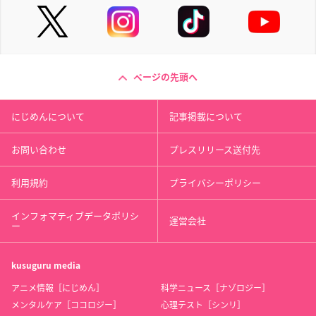
ページの先頭へ
にじめんについて
記事掲載について
お問い合わせ
プレスリリース送付先
利用規約
プライバシーポリシー
インフォマティブデータポリシ
運営会社
ー
kusuguru
media
アニメ情報［にじめん］
科学ニュース［ナゾロジー］
メンタルケア［ココロジー］
心理テスト［シンリ］