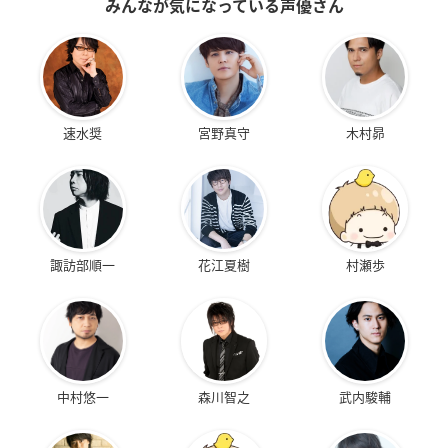
みんなが気になっている声優さん
速水奨
宮野真守
木村昴
諏訪部順一
花江夏樹
村瀬歩
中村悠一
森川智之
武内駿輔