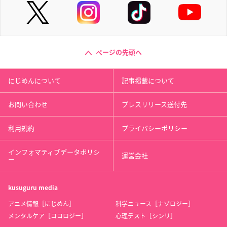
ページの先頭へ
にじめんについて
記事掲載について
お問い合わせ
プレスリリース送付先
利用規約
プライバシーポリシー
インフォマティブデータポリシ
運営会社
ー
kusuguru
media
アニメ情報［にじめん］
科学ニュース［ナゾロジー］
メンタルケア［ココロジー］
心理テスト［シンリ］