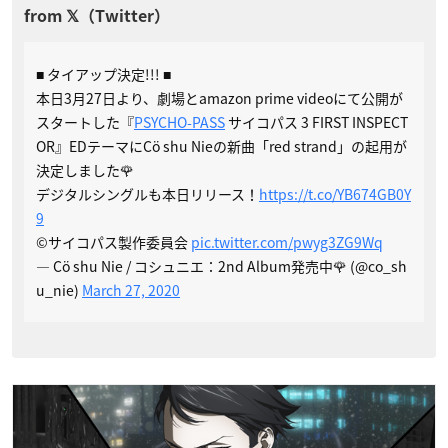
■ タイアップ決定!!! ■
本日3月27日より、劇場とamazon prime videoにて公開が
スタートした『
PSYCHO-PASS
サイコパス 3 FIRST INSPECT
OR』EDテーマにCö shu Nieの新曲「red strand」の起用が
決定しました🌹
デジタルシングルも本日リリース！
https://t.co/YB674GB0Y
9
©︎サイコパス製作委員会
pic.twitter.com/pwyg3ZG9Wq
— Cö shu Nie / コシュニエ：2nd Album発売中🌹 (@co_sh
u_nie)
March 27, 2020