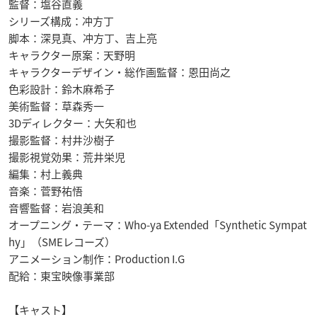
監督：塩谷直義
シリーズ構成：冲方丁
脚本：深見真、冲方丁、吉上亮
キャラクター原案：天野明
キャラクターデザイン・総作画監督：恩田尚之
色彩設計：鈴木麻希子
美術監督：草森秀一
3Dディレクター：大矢和也
撮影監督：村井沙樹子
撮影視覚効果：荒井栄児
編集：村上義典
音楽：菅野祐悟
音響監督：岩浪美和
オープニング・テーマ：Who-ya Extended「Synthetic Sympat
hy」（SMEレコーズ）
アニメーション制作：Production I.G
配給：東宝映像事業部
【キャスト】