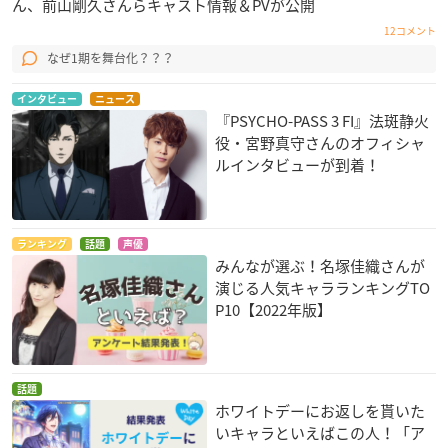
ん、前山剛久さんらキャスト情報＆PVが公開
12コメント
なぜ1期を舞台化？？？
インタビュー
ニュース
『PSYCHO-PASS 3 FI』法斑静火
役・宮野真守さんのオフィシャ
ルインタビューが到着！
ランキング
話題
声優
みんなが選ぶ！名塚佳織さんが
演じる人気キャラランキングTO
P10【2022年版】
話題
ホワイトデーにお返しを貰いた
いキャラといえばこの人！「ア