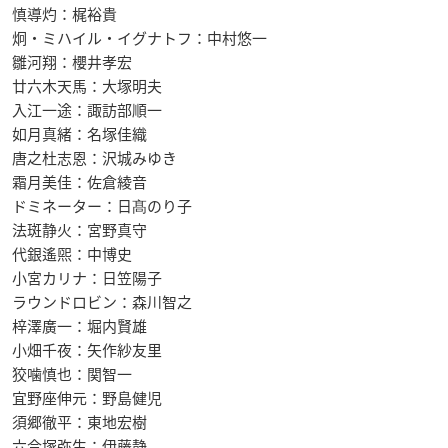
慎導灼：梶裕貴
炯・ミハイル・イグナトフ：中村悠一
雛河翔：櫻井孝宏
廿六木天馬：大塚明夫
入江一途：諏訪部順一
如月真緒：名塚佳織
唐之杜志恩：沢城みゆき
霜月美佳：佐倉綾音
ドミネーター：日髙のり子
法斑静火：宮野真守
代銀遙煕：中博史
小宮カリナ：日笠陽子
ラウンドロビン：森川智之
梓澤廣一：堀内賢雄
小畑千夜：矢作紗友里
狡噛慎也：関智一
宜野座伸元：野島健児
須郷徹平：東地宏樹
六合塚弥生：伊藤静