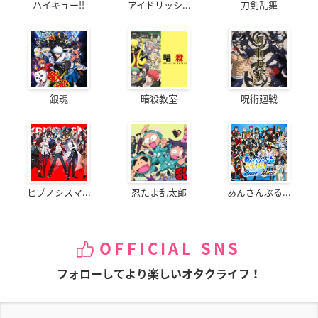
ハイキュー!!
アイドリッシ...
刀剣乱舞
銀魂
暗殺教室
呪術廻戦
ヒプノシスマ...
忍たま乱太郎
あんさんぶる...
OFFICIAL SNS
フォローしてより楽しいオタクライフ！