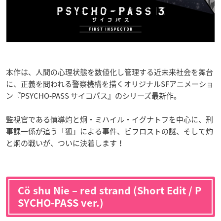
本作は、人間の心理状態を数値化し管理する近未来社会を舞台
に、正義を問われる警察機構を描くオリジナルSFアニメーショ
ン『PSYCHO-PASS サイコパス』のシリーズ最新作。
監視官である慎導灼と炯・ミハイル・イグナトフを中心に、刑
事課一係が追う「狐」による事件、ビフロストの謎、そして灼
と炯の戦いが、ついに決着します！
Cö shu Nie – red strand (Short Edit / P
SYCHO-PASS ver.)