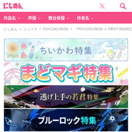
に
じ
め
ん
作品名
声優
舞台俳優
作者名
にじめん
>
ニュース
>
PSYCHO-PASS
> 『PSYCHO-PASS ３ FIRST I