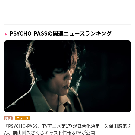
PSYCHO-PASSの関連ニュースランキング
舞台
ニュース
『PSYCHO-PASS』TVアニメ第1期が舞台化決定！久保田悠来さ
ん、前山剛久さんらキャスト情報＆PVが公開