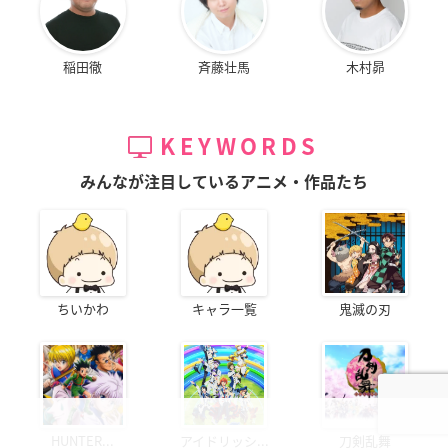
稲田徹
斉藤壮馬
木村昴
KEYWORDS
みんなが注目しているアニメ・作品たち
ちいかわ
キャラ一覧
鬼滅の刃
HUNTER...
アイドリッシ...
刀剣乱舞