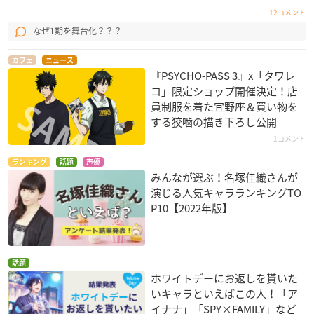
12コメント
なぜ1期を舞台化？？？
カフェ
ニュース
『PSYCHO-PASS 3』x「タワレ
コ」限定ショップ開催決定！店
員制服を着た宜野座＆買い物を
する狡噛の描き下ろし公開
1コメント
ランキング
話題
声優
みんなが選ぶ！名塚佳織さんが
演じる人気キャラランキングTO
P10【2022年版】
話題
ホワイトデーにお返しを貰いた
いキャラといえばこの人！「ア
イナナ」「SPY×FAMILY」など