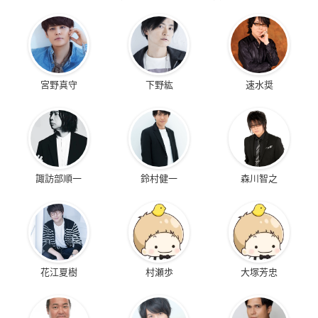
宮野真守
下野紘
速水奨
諏訪部順一
鈴村健一
森川智之
花江夏樹
村瀬歩
大塚芳忠