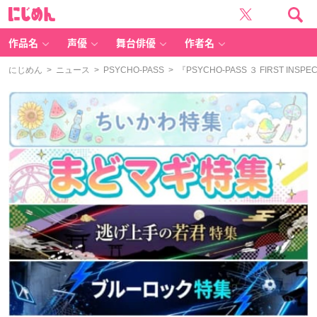
に
じ
め
ん
作品名
声優
舞台俳優
作者名
にじめん
>
ニュース
>
PSYCHO-PASS
> 『PSYCHO-PASS ３ FIRST