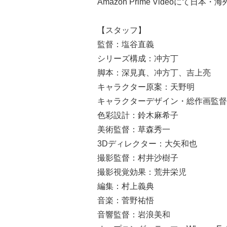
Amazon Prime Videoにて日本・
【スタッフ】
監督：塩谷直義
シリーズ構成：冲方丁
脚本：深見真、冲方丁、吉上亮
キャラクター原案：天野明
キャラクターデザイン・総作画監督
色彩設計：鈴木麻希子
美術監督：草森秀一
3Dディレクター：大矢和也
撮影監督：村井沙樹子
撮影視覚効果：荒井栄児
編集：村上義典
音楽：菅野祐悟
音響監督：岩浪美和