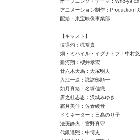
オープニング・テーマ：Who-ya Exten
アニメーション制作：Production I.
配給：東宝映像事業部
【キャスト】
慎導灼：梶裕貴
炯・ミハイル・イグナトフ：中村悠
雛河翔：櫻井孝宏
廿六木天馬：大塚明夫
入江一途：諏訪部順一
如月真緒：名塚佳織
唐之杜志恩：沢城みゆき
霜月美佳：佐倉綾音
ドミネーター：日髙のり子
法斑静火：宮野真守
代銀遙煕：中博史