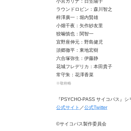
小宮カリナ：日笠陽子
ラウンドロビン：森川智之
梓澤廣一：堀内賢雄
小畑千夜：矢作紗友里
狡噛慎也：関智一
宜野座伸元：野島健児
須郷徹平：東地宏樹
六合塚弥生：伊藤静
花城フレデリカ：本田貴子
常守朱：花澤香菜
※敬称略
『PSYCHO-PASS サイコパス』
公式サイト
／
公式Twitter
©
サイコパス製作委員会