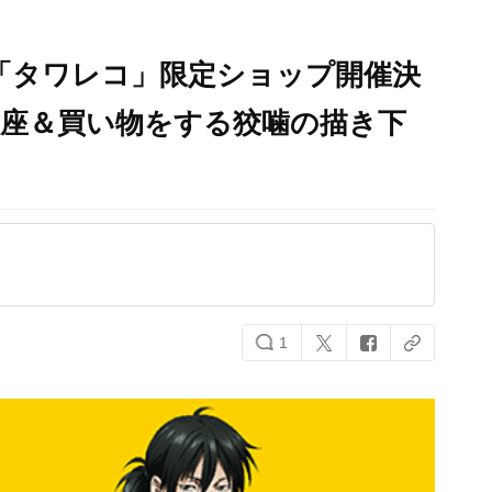
3』x「タワレコ」限定ショップ開催決
野座＆買い物をする狡噛の描き下
1