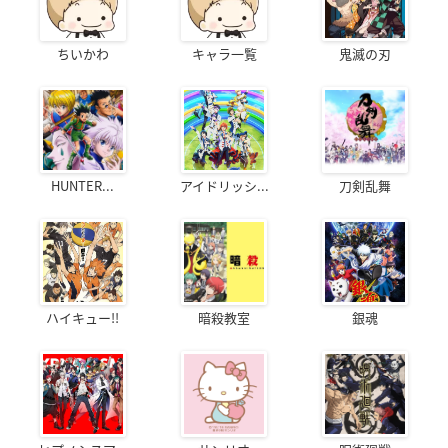
ちいかわ
キャラ一覧
鬼滅の刃
HUNTER...
アイドリッシ...
刀剣乱舞
ハイキュー!!
暗殺教室
銀魂