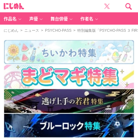
に
じ
め
ん
作品名
声優
舞台俳優
作者名
にじめん
>
ニュース
>
PSYCHO-PASS
> 特別編集版「PSYCHO-PASS ３