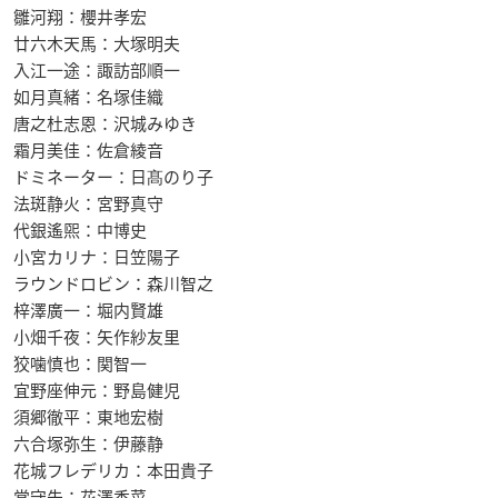
雛河翔：櫻井孝宏
廿六木天馬：大塚明夫
入江一途：諏訪部順一
如月真緒：名塚佳織
唐之杜志恩：沢城みゆき
霜月美佳：佐倉綾音
ドミネーター：日髙のり子
法斑静火：宮野真守
代銀遙煕：中博史
小宮カリナ：日笠陽子
ラウンドロビン：森川智之
梓澤廣一：堀内賢雄
小畑千夜：矢作紗友里
狡噛慎也：関智一
宜野座伸元：野島健児
須郷徹平：東地宏樹
六合塚弥生：伊藤静
花城フレデリカ：本田貴子
常守朱：花澤香菜