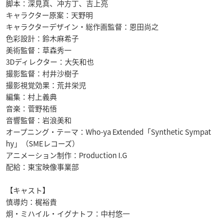
脚本：深見真、冲方丁、吉上亮
キャラクター原案：天野明
キャラクターデザイン・総作画監督：恩田尚之
色彩設計：鈴木麻希子
美術監督：草森秀一
3Dディレクター：大矢和也
撮影監督：村井沙樹子
撮影視覚効果：荒井栄児
編集：村上義典
音楽：菅野祐悟
音響監督：岩浪美和
オープニング・テーマ：Who-ya Extended「Synthetic Sympat
hy」（SMEレコーズ）
アニメーション制作：Production I.G
配給：東宝映像事業部
【キャスト】
慎導灼：梶裕貴
炯・ミハイル・イグナトフ：中村悠一