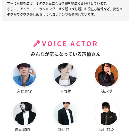
マーにも幅を広げ、オタクが気になる情報を幅広くお届けしています。
さらに、アンケート・ランキング・オタ活（推し活）お役立ち情報など、女性オ
タクがワクワク楽しめるようなコンテンツも発信しています。
VOICE ACTOR
みんなが気になっている声優さん
宮野真守
下野紘
速水奨
諏訪部順一
鈴村健一
森川智之