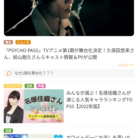
舞台
ニュース
『PSYCHO-PASS』TVアニメ第1期が舞台化決定！久保田悠来さ
ん、前山剛久さんらキャスト情報＆PVが公開
12コメント
なぜ1期を舞台化？？？
ランキング
話題
声優
みんなが選ぶ！名塚佳織さんが
演じる人気キャラランキングTO
P10【2022年版】
話題
ホワイトデーにお返しを貰いた