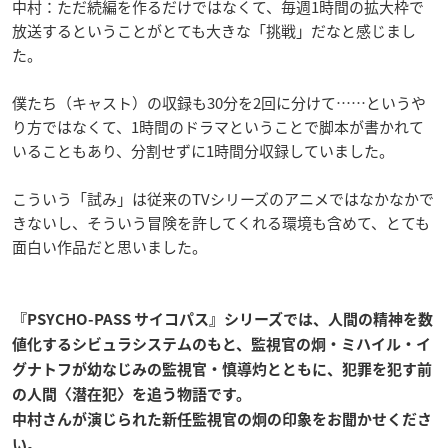
中村：ただ続編を作るだけではなくて、毎週1時間の拡大枠で
放送するということがとても大きな「挑戦」だなと感じまし
た。
僕たち（キャスト）の収録も30分を2回に分けて……というや
り方ではなくて、1時間のドラマということで脚本が書かれて
いることもあり、分割せずに1時間分収録していました。
こういう「試み」は従来のTVシリーズのアニメではなかなかで
きないし、そういう冒険を許してくれる環境も含めて、とても
面白い作品だと思いました。
『PSYCHO-PASS サイコパス』シリーズでは、人間の精神を数
値化するシビュラシステムのもと、監視官の炯・ミハイル・イ
グナトフが幼なじみの監視官・慎導灼とともに、犯罪を犯す前
の人間〈潜在犯〉を追う物語です。
中村さんが演じられた新任監視官の炯の印象をお聞かせくださ
い。