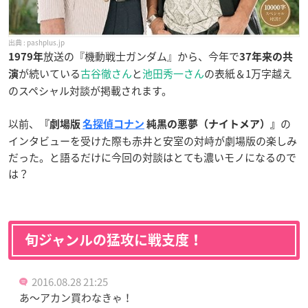
pashplus.jp
放送の『機動戦士ガンダム』から、今年で
1979年
37年来の共
が続いている
古谷徹さん
と
池田秀一さん
の表紙＆1万字越え
演
のスペシャル対談が掲載されます。
以前、
の
『劇場版
名探偵コナン
純黒の悪夢（ナイトメア）』
インタビューを受けた際も赤井と安室の対峙が劇場版の楽しみ
だった。と語るだけに今回の対談はとても濃いモノになるので
は？
旬ジャンルの猛攻に戦支度！
2016.08.28 21:25
あ〜アカン買わなきゃ！