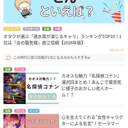
ランキング
アンケート
話題
声優
オタクが選ぶ「速水奨が演じるキャラ」ランキングTOP10！1
位は『炎の蜃気楼』直江信綱【2026年版】
14コメント
この時代に直江信綱が1位になるのおもろすぎるw
話題
アニメ
カオスな魅力『名探偵コナン』
浦沢回まとめ！あんこで窒息死
に様子のおかしい老人ホー
ム！？
話題
アニメ
マンガ
心を支えてくれる“女性キャラク
ターによる名言”！セーラマー