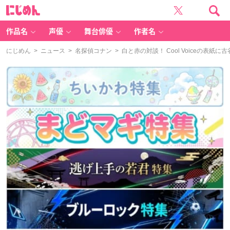
に
じ
め
ん
作品名
声優
舞台俳優
作者名
にじめん
>
ニュース
>
名探偵コナン
> 白と赤の対談！ Cool Voiceの