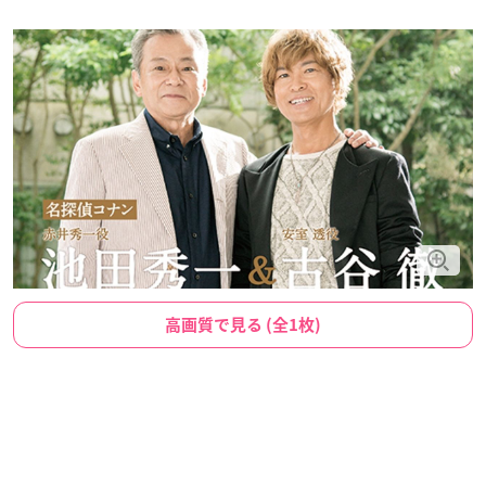
高画質で見る (全1枚)