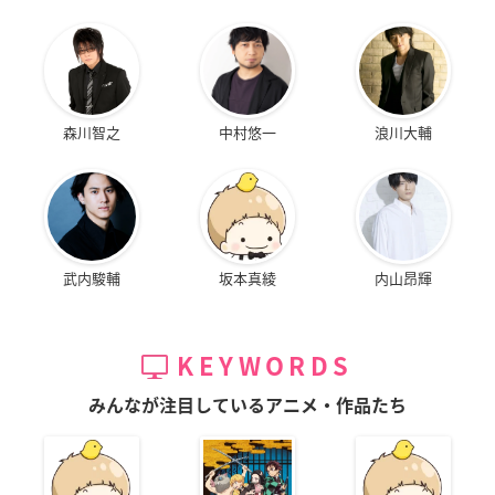
森川智之
中村悠一
浪川大輔
武内駿輔
坂本真綾
内山昂輝
KEYWORDS
みんなが注目しているアニメ・作品たち