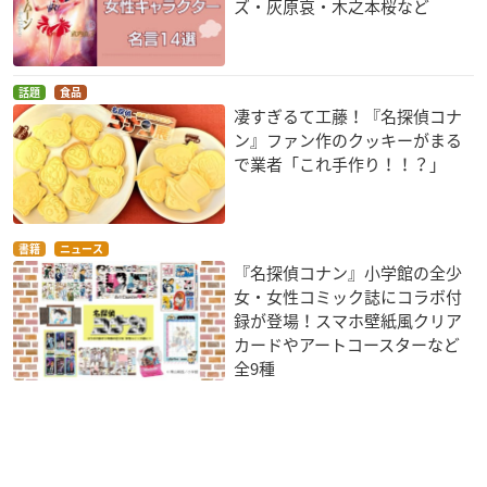
ズ・灰原哀・木之本桜など
話題
食品
凄すぎるて工藤！『名探偵コナ
ン』ファン作のクッキーがまる
で業者「これ手作り！！？」
書籍
ニュース
『名探偵コナン』小学館の全少
女・女性コミック誌にコラボ付
録が登場！スマホ壁紙風クリア
カードやアートコースターなど
全9種