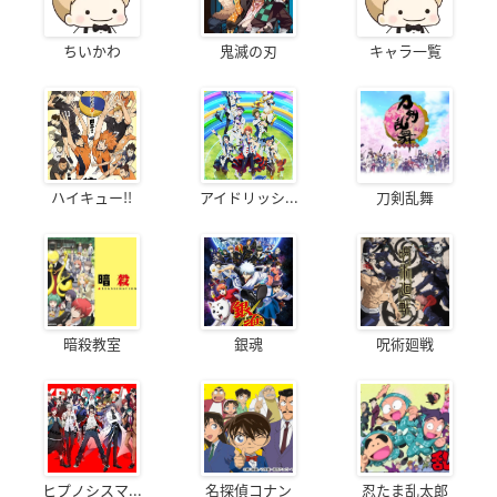
ちいかわ
鬼滅の刃
キャラ一覧
ハイキュー!!
アイドリッシ...
刀剣乱舞
暗殺教室
銀魂
呪術廻戦
ヒプノシスマ...
名探偵コナン
忍たま乱太郎