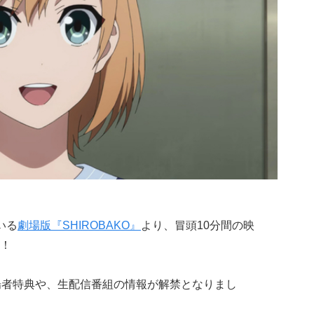
いる
劇場版『SHIROBAKO』
より、冒頭10分間の映
す！
場者特典や、生配信番組の情報が解禁となりまし