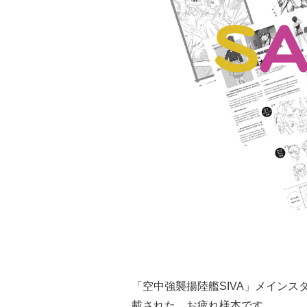
「空中強襲揚陸艦SIVA」メイン
載された、お疲れ様本です。