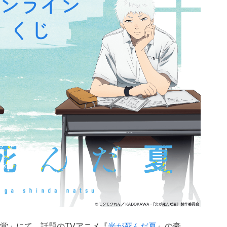
堂」にて、話題のTVアニメ『
光が死んだ夏
』の豪