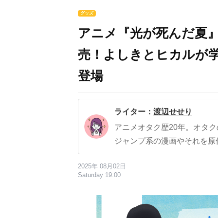
グッズ
アニメ『光が死んだ夏』
売！よしきとヒカルが
登場
ライター：
渡辺せせり
アニメオタク歴20年。オタ
ジャンプ系の漫画やそれを原
2025年 08月02日
Saturday 19:00