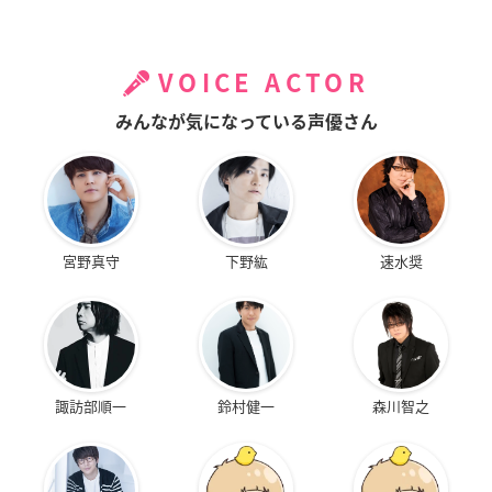
VOICE ACTOR
みんなが気になっている声優さん
宮野真守
下野紘
速水奨
諏訪部順一
鈴村健一
森川智之