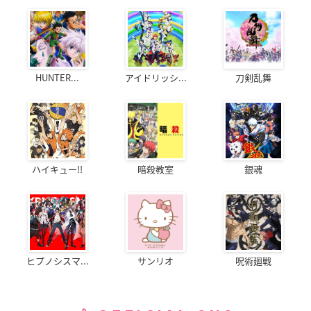
HUNTER...
アイドリッシ...
刀剣乱舞
ハイキュー!!
暗殺教室
銀魂
ヒプノシスマ...
サンリオ
呪術廻戦