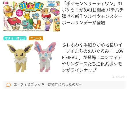
「ポケモン×サーティワン」31
ポケ夏！が8月1日開始 パチパチ
弾ける新作ソルベやモンスター
ボールサンデーが登場
オタ活・推し活
ニュース
ふわふわな手触りが心地良いイ
ーブイたちのぬいぐるみ「I LOV
E EIEVUI」が登場！ニンフィア
やサンダースたち進化系ポケモ
ンがラインナップ
3コメント
エーフィとブラッキーは犠牲になったのだ…