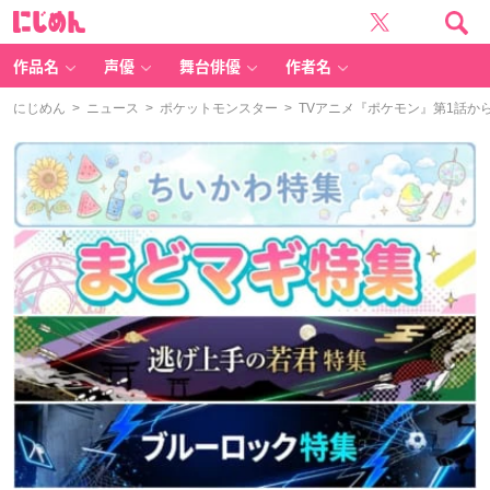
に
じ
め
ん
作品名
声優
舞台俳優
作者名
にじめん
>
ニュース
>
ポケットモンスター
> TVアニメ『ポケモン』第1話