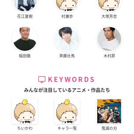
花江夏樹
村瀬歩
大塚芳忠
稲田徹
斉藤壮馬
木村昴
KEYWORDS
みんなが注目しているアニメ・作品たち
ちいかわ
キャラ一覧
鬼滅の刃