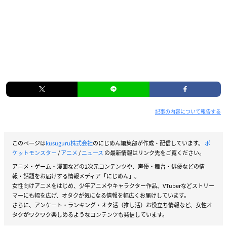
記事の内容について報告する
このページは
kusuguru株式会社
のにじめん編集部が作成・配信しています。
ポ
ケットモンスター
/
アニメ
/
ニュース
の最新情報はリンク先をご覧ください。
アニメ・ゲーム・漫画などの2次元コンテンツや、声優・舞台・俳優などの情
報・話題をお届けする情報メディア「にじめん」。
女性向けアニメをはじめ、少年アニメやキャラクター作品、VTuberなどストリー
マーにも幅を広げ、オタクが気になる情報を幅広くお届けしています。
さらに、アンケート・ランキング・オタ活（推し活）お役立ち情報など、女性オ
タクがワクワク楽しめるようなコンテンツも発信しています。