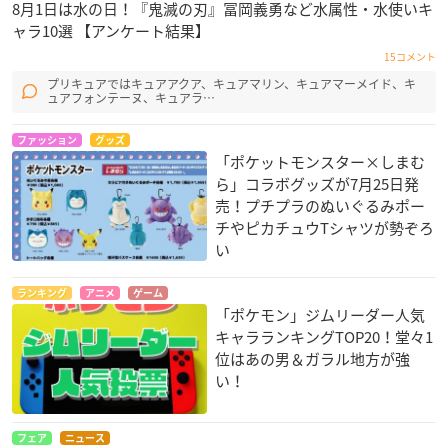
8月1日は水の日！『鬼滅の刃』冨岡義勇など水属性・水使いキ
ャラ10選 【アンケート結果】
15コメント
プリキュアではキュアアクア、キュアマリン、キュアマーメイド、キ
ュアフォンテーヌ、キュアラ…
ファッション
グッズ
「ポケットモンスター×しまむ
ら」コラボグッズが7月25日発
売！プチプラのぬいぐるみポー
チやピカチュウTシャツが勢ぞろ
い
ランキング
アニメ
ゲーム
「ポケモン」ジムリーダー人気
キャラランキングTOP20！堂々1
位はあの男＆ガラル地方が強
い！
フェア
ニュース