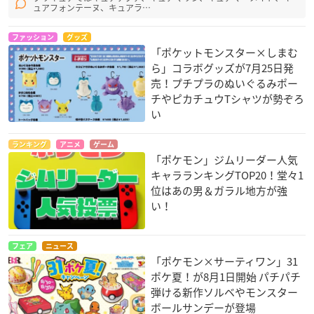
ュアフォンテーヌ、キュアラ…
ファッション
グッズ
「ポケットモンスター×しまむ
ら」コラボグッズが7月25日発
売！プチプラのぬいぐるみポー
チやピカチュウTシャツが勢ぞろ
い
ランキング
アニメ
ゲーム
「ポケモン」ジムリーダー人気
キャラランキングTOP20！堂々1
位はあの男＆ガラル地方が強
い！
フェア
ニュース
「ポケモン×サーティワン」31
ポケ夏！が8月1日開始 パチパチ
弾ける新作ソルベやモンスター
ボールサンデーが登場