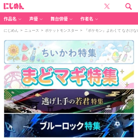
に
じ
め
ん
作品名
声優
舞台俳優
作者名
にじめん
>
ニュース
>
ポケットモンスター
> 『ポケモン』よわくて なさけない