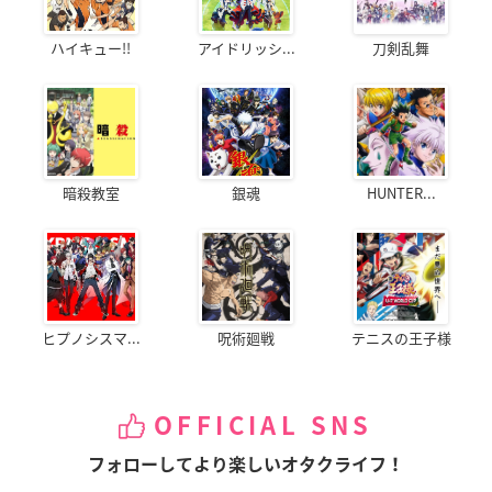
ハイキュー!!
アイドリッシ...
刀剣乱舞
暗殺教室
銀魂
HUNTER...
ヒプノシスマ...
呪術廻戦
テニスの王子様
OFFICIAL SNS
フォローしてより楽しいオタクライフ！