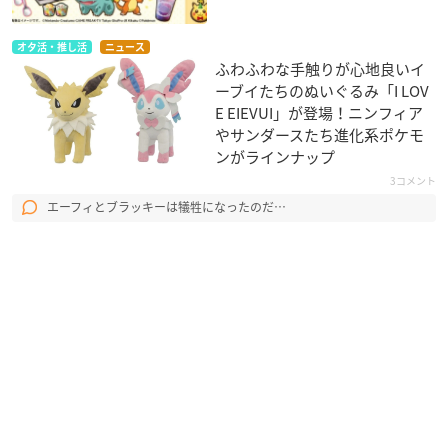
オタ活・推し活
ニュース
ふわふわな手触りが心地良いイ
ーブイたちのぬいぐるみ「I LOV
E EIEVUI」が登場！ニンフィア
やサンダースたち進化系ポケモ
ンがラインナップ
3コメント
エーフィとブラッキーは犠牲になったのだ…