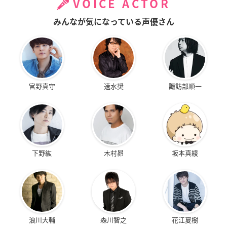
VOICE ACTOR
みんなが気になっている声優さん
宮野真守
速水奨
諏訪部順一
下野紘
木村昴
坂本真綾
浪川大輔
森川智之
花江夏樹