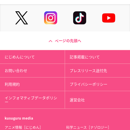
ページの先頭へ
にじめんについて
記事掲載について
お問い合わせ
プレスリリース送付先
利用規約
プライバシーポリシー
インフォマティブデータポリシ
運営会社
ー
kusuguru
media
アニメ情報［にじめん］
科学ニュース［ナゾロジー］