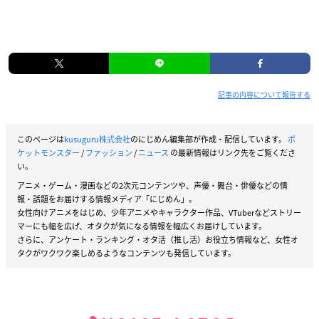
記事の内容について報告する
このページは
kusuguru株式会社
のにじめん編集部が作成・配信しています。
ポ
ケットモンスター
/
ファッション
/
ニュース
の最新情報はリンク先をご覧くださ
い。
アニメ・ゲーム・漫画などの2次元コンテンツや、声優・舞台・俳優などの情
報・話題をお届けする情報メディア「にじめん」。
女性向けアニメをはじめ、少年アニメやキャラクター作品、VTuberなどストリー
マーにも幅を広げ、オタクが気になる情報を幅広くお届けしています。
さらに、アンケート・ランキング・オタ活（推し活）お役立ち情報など、女性オ
タクがワクワク楽しめるようなコンテンツも発信しています。