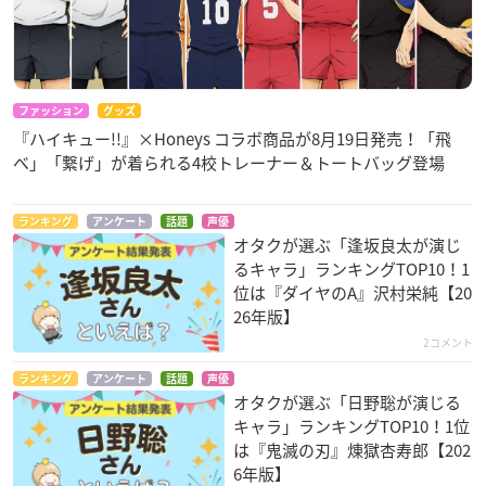
ファッション
グッズ
『ハイキュー!!』×Honeys コラボ商品が8月19日発売！「飛
べ」「繋げ」が着られる4校トレーナー＆トートバッグ登場
ランキング
アンケート
話題
声優
オタクが選ぶ「逢坂良太が演じ
るキャラ」ランキングTOP10！1
位は『ダイヤのA』沢村栄純【20
26年版】
2コメント
ランキング
アンケート
話題
声優
オタクが選ぶ「日野聡が演じる
キャラ」ランキングTOP10！1位
は『鬼滅の刃』煉󠄁獄杏寿郎【202
6年版】