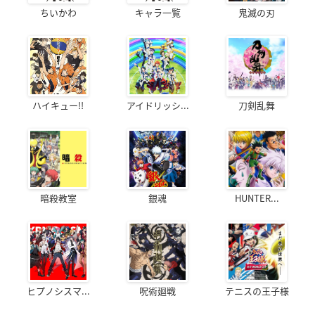
ちいかわ
キャラ一覧
鬼滅の刃
ハイキュー!!
アイドリッシ...
刀剣乱舞
暗殺教室
銀魂
HUNTER...
ヒプノシスマ...
呪術廻戦
テニスの王子様