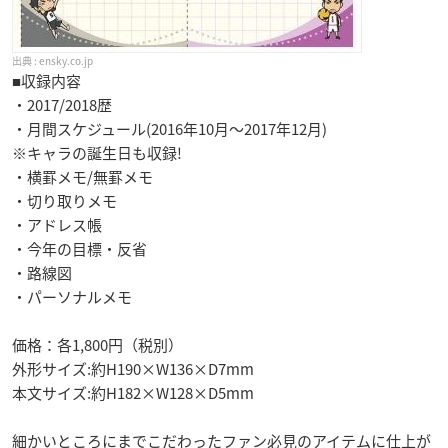
ensky.co.jp
■収録内容
・2017/2018歴
・月間スケジュール(2016年10月～2017年12月)
※キャラの誕生日も収録!
・横罫メモ/無罫メモ
・切り取りメモ
・アドレス帳
・今年の目標・反省
・路線図
・パーソナルメモ
価格：各1,800円（税別）
外形サイズ:約H190×W136×D7mm
本文サイズ:約H182×W128×D5mm
細かいところにまでこだわったファン必見のアイテムに仕上が