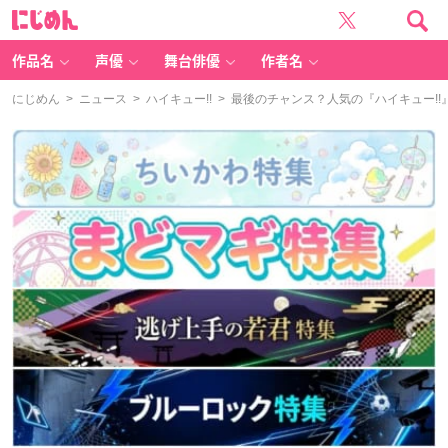
に
じ
め
ん
作品名
声優
舞台俳優
作者名
にじめん
>
ニュース
>
ハイキュー!!
> 最後のチャンス？人気の『ハイキュー!