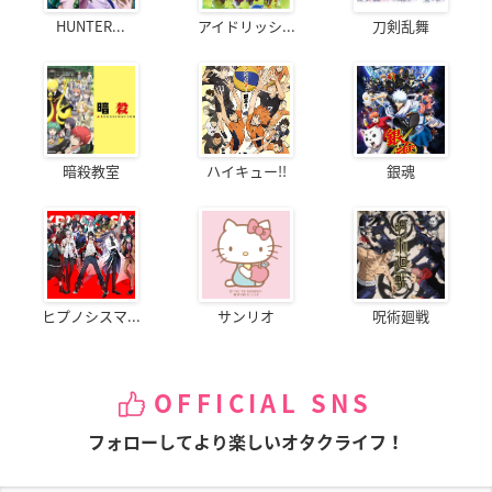
HUNTER...
アイドリッシ...
刀剣乱舞
暗殺教室
ハイキュー!!
銀魂
ヒプノシスマ...
サンリオ
呪術廻戦
OFFICIAL SNS
フォローしてより楽しいオタクライフ！