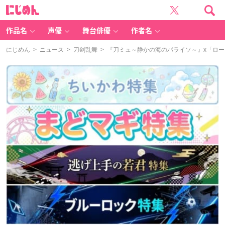
に
じ
め
ん
作品名
声優
舞台俳優
作者名
にじめん
>
ニュース
>
刀剣乱舞
> 『刀ミュ～静かの海のパライソ～』x「ロ