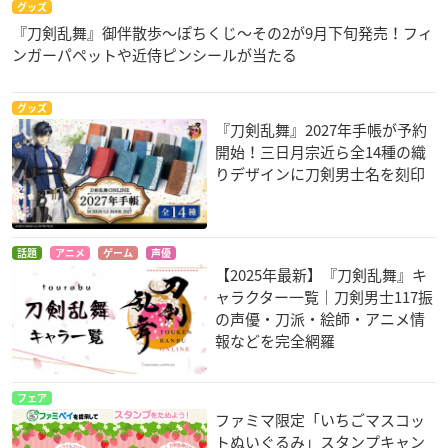
グッズ
『刀剣乱舞』御伴散歩～ぽちくじ～その2が9月下旬発売！フィ
ンガーパペットや近侍ピンシールが当たる
グッズ
『刀剣乱舞』2027年手帳が予約
開始！三日月宗近ら全14種の織
りデザインに刀剣男士名を刻印
話題
アニメ
ゲーム
声優
【2025年最新】『刀剣乱舞』キ
ャラクター一覧｜刀剣男士117振
の声優・刀派・絵師・アニメ情
報などを完全網羅
フェア
ファミマ限定「いちごマスコッ
トぬいぐるみ」スタンプキャン