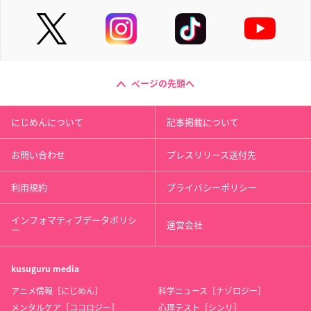
ページの先頭へ
にじめんについて
記事掲載について
お問い合わせ
プレスリリース送付先
利用規約
プライバシーポリシー
インフォマティブデータポリシ
運営会社
ー
kusuguru
media
アニメ情報［にじめん］
科学ニュース［ナゾロジー］
メンタルケア［ココロジー］
心理テスト［シンリ］