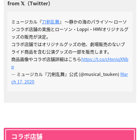
ミュージカル『
刀剣乱舞
』 ～静かの海のパライソ～ ローソ
ンコラボ店舗の実施とローソン・Loppi・HMVオリジナルグ
ッズの販売が決定。
コラボ店舗ではオリジナルグッズの他、劇場販売のないブ
ライド商品を含む公演グッズの一部を販売します。
商品画像やコラボ店舗詳細はこちら
https://t.co/cHxniqXNb
p
— ミュージカル『刀剣乱舞』公式 (@musical_touken)
Mar
ch 17, 2020
コラボ店舗