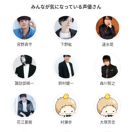
みんなが気になっている声優さん
宮野真守
下野紘
速水奨
諏訪部順一
鈴村健一
森川智之
花江夏樹
村瀬歩
大塚芳忠