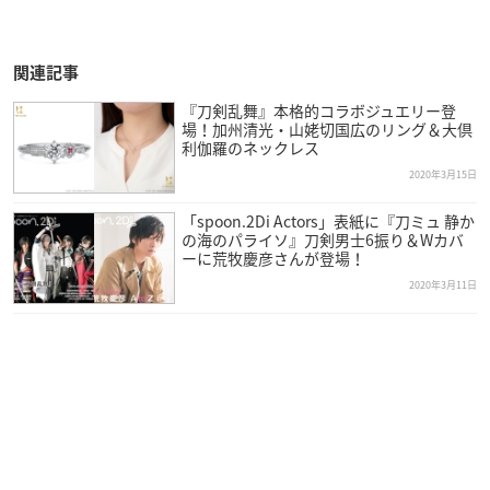
関連記事
『刀剣乱舞』本格的コラボジュエリー登
場！加州清光・山姥切国広のリング＆大倶
利伽羅のネックレス
2020年3月15日
「spoon.2Di Actors」表紙に『刀ミュ 静か
の海のパライソ』刀剣男士6振り＆Wカバ
ーに荒牧慶彦さんが登場！
2020年3月11日