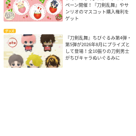
ペーン開催！『刀剣乱舞』やサ
ンリオのマスコット購入権利を
ゲット
グッズ
『刀剣乱舞』ちびぐるみ第4弾・
第5弾が2026年8月にプライズと
して登場！全10振りの刀剣男士
がちびキャラぬいぐるみに