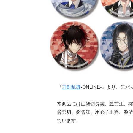
『
刀剣乱舞
-ONLINE-』より、缶
本商品には山姥切長義、豊前江、祢
谷菜切、桑名江、水心子正秀、源清
ています。